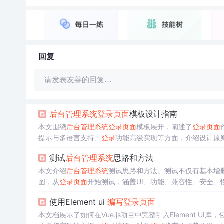
回复
请发表友善的回复…
后台管理系统
登录
页
面
模板设计指南
本文围绕
后台管理系统
登录
页
面
模板展开，阐述了
登录
页
面
提示与多语言支持、
登录
功能高级实现等方面，介绍设计原
测试
后台管理系统
思路和方法
本文介绍
后台管理系统
测试思路和方法。测试不仅有基本增
图，从
登录
页
面
开始测试，涵盖UI、功能、兼容性、安全、
使用Element ui
编写
登录
页
面
本文档展示了如何在Vue.js项目中完整引入Element UI库，