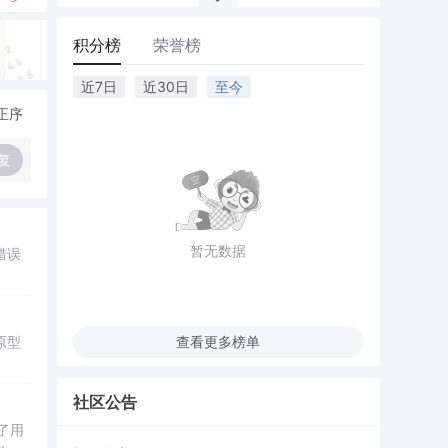
积分榜
荣誉榜
近7日
近30日
至今
正序
复
暂无数据
错误
原型
查看更多榜单
社区公告
了用