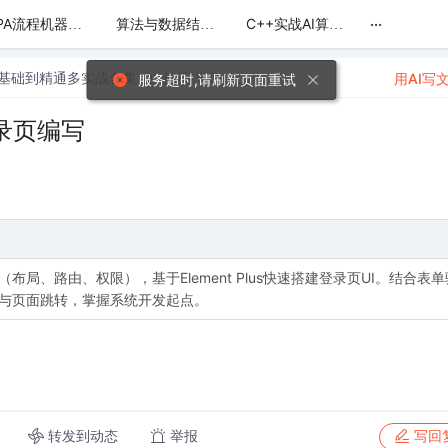
...
RPA流程机器人编程(纯干货无废话)
算法与数据结构精讲：回溯、动态规划、排序与搜索全攻略
C++实战AI算法：从基础到自动微分与矩阵封装
pt零基础到精通多实战合集
帖子详情
用AI写
服务超时,请刷新页面重试
录页编写
局、路由、权限），基于Element Plus快速搭建登录页UI。结合表单
与页面跳转，掌握系统开发起点。
转发到动态
举报
写回