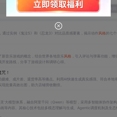
发表回
计，通过实例《鬼泣5》和《忍龙3》对比品质感要素，揭示动作
风
格
的七个
了新音乐游戏的概念，结合世界各地音乐
风
格
，引入评论与弹幕功能，增
戏开发路线，分享了游戏设计和调研心得。
的魔咒！
拍摄难、成片差、退货率高等痛点。利用AI快速生成真实感强、符合本地
实现批量高效出图，助力店铺营收翻倍。
‘百灵’大模型体系，融合阿里千问（Qwen）等模型，采用多智能体协作架
画等内容。其核心技术包括多模态理解与生成、Agentic调度机制及生态