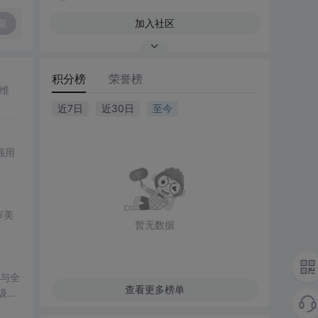
复
加入社区
积分榜
荣誉榜
维
近7日
近30日
至今
强用
审美
暂无数据
构与全
查看更多榜单
级数