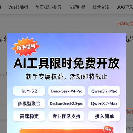
N
Vue技能树
简历/就业指导
立码吐槽
技术交流
BUG记
用AI写
是软妹风，不是元气风，也不是欧美风，是
风，也不是欧美风，是我看了会疯
转发到动态
举报
写回
切换为时间