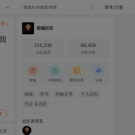
...
录
登录/注册
文章
前端社区
我
316,330
60,458
社区成员
社区内容
发帖
与我相关
我的任务
分享
前端
学习
经验分享
个人社区
北京·丰台区
复
社区管理员
正序