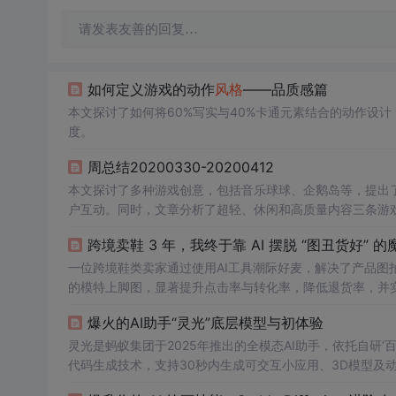
请发表友善的回复…
如何定义游戏的动作
风
格
——品质感篇
本文探讨了如何将60%写实与40%卡通元素结合的动作设
度。
周总结20200330-20200412
本文探讨了多种游戏创意，包括音乐球球、企鹅岛等，提出
户互动。同时，文章分析了超轻、休闲和高质量内容三条游
跨境卖鞋 3 年，我终于靠 AI 摆脱 “图丑货好” 
一位跨境鞋类卖家通过使用AI工具潮际好麦，解决了产品图
的模特上脚图，显著提升点击率与转化率，降低退货率，并
爆火的AI助手“灵光”底层模型与初体验
灵光是蚂蚁集团于2025年推出的全模态AI助手，依托自研
代码生成技术，支持30秒内生成可交互小应用、3D模型及动
据联动（如支付宝账单），凸显垂直场景落地能力。