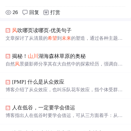
26
回复
打赏
风
吹哪页读哪页-优美句子
文章探讨了从清晨的
希望
到
未来
的塑造，通过各种主题如
勇敢、选择、爱情、读书和
成
长，揭示了生活中的挑战、
快乐和自由的重要性。,
揭秘！
山川
湖海森林草原的奥秘
自然
风
景摄影师分享其在大自然中的探索经历，强调自然
景观的生态价值和保护环境的重要性。通过作品传递自然
之美，呼吁公众采取行动，共同守护地球家园。
[PMP] 什么是从众效应
博客介绍了从众效应，也叫乐队花车效应，指个体受群体
影响，会怀疑并改变自身观点、判断和行为，朝着群体多
数人一致的方向变化，即‘随大流’，还解释了‘乐队花车’英
人在低谷，一定要学会借运
文表述的含义。
博客指出人在低谷时要学会借运，可从三方面着手：从书
中借运，如余秀华通过阅读写作改变
命运
；向高人借运，
像
里
则林借助刘同开启事业；向自然借运，如尼采徒步旅