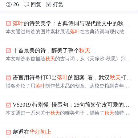
26
回复
打赏
落叶
的诗意美学：古典诗词与现代散文中的秋日私语（图片素材）
本文通过精选的图片素材展现
落叶
在古典诗词与现代散文
中的审美意境，描绘了金黄梧桐叶、银杏叶、逆光枫叶及
古寺黄叶等场景，呈现
秋天
静美与
浪漫
并存的独特韵味。
十首最美的诗，醉美了整个
秋天
每一片
落叶
都被赋予自然告白的意义，体现季节更迭中的
诗意表达。
本文精选多首描绘
秋天
的古诗词，从《天净沙·秋思》到
《枫桥夜泊》，每一首诗都展现了
秋天
的不同面貌。秋
风、
落叶
、秋月、寒鸦等元素构成了一幅幅深秋的画面，
语言用符号打印出
落叶
的图案_看，武汉
秋天
打印机
表达了诗人们或孤寂、或豪迈、或思乡的情感。这些诗词
不仅让人感受到
秋天
的美丽，也让人体会到诗人的心境。
博客介绍了用
落叶
制作艺术品的创意。从校史馆到青年
园，多种
落叶
可用于制作、打印。‘木叶工作室’开发毕业
照和校友合影打印，其
落叶
艺术品在创业青年市集受关
VS2019 特别慢_慢囤句：25句简短俏皮可爱的
秋天
注，用树叶记录故事既有趣又有纪念意义。
本文通过一系列关于
秋天
的唯美句子，描绘了
秋天
独特的
美丽与
浪漫
。从银杏叶上的名字到桂香里的回忆，再到秋
日里的每一次邂逅，都充满了诗意与温情。
邂逅在
华灯初上