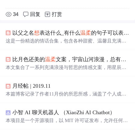
34
回复
打赏
以父之名
想
表达什么_有什么
温柔
的句子可以表达我
这是一份精选的情话合集，包含各种甜蜜、温馨且充满创
意的表达方式，无论是表白还是日常撒狗粮都非常适用。
比月色还美的
温柔
文案，宇宙山河浪漫，总有你值得期待的
本文集合了一系列充满浪漫与哲思的情感文案，用星辰大
海比喻爱情与生活，探讨了人与人之间的深情与宇宙万物
的美好联系。
月经帖 | 2019.11
本篇博客记录了作者11月份的所思所感，涵盖了个人成
长、科技创新、生活方式等多个方面，从10000小时定律的
探讨到GitHub的千年代码保存计划，再到个人技能提升和
小智 AI 聊天机器人 （XiaoZhi AI Chatbot）
生活态度的反思，展现了作者对自我提升和时代变迁的深
刻感悟。
本项目是一个开源项目，以 MIT 许可证发布，允许任何人
免费使用，并可以用于商业用途。 我们希望通过这个项
目，能够帮助更多人入门 AI 硬件开发，了解如何将当下飞