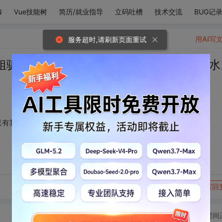
N
Vue技能树
简历/就业指导
立码吐槽
技术交流
BUG记
用AI写
服务超时,请刷新页面重试
姐骗的你偷偷流泪，只有我对你的爱如潮水
有我对你的爱如潮水。[嘻嘻]
转发到动态
举报
写回
切换为时间