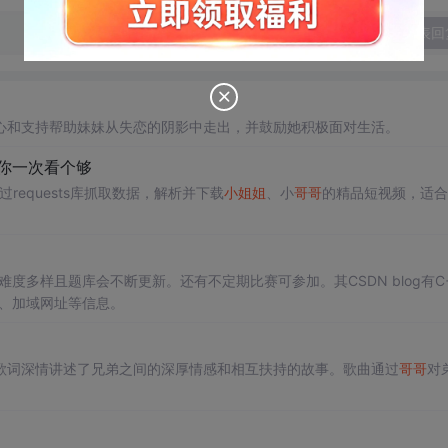
发表回
）
心和支持帮助妹妹从失恋的阴影中走出，并鼓励她积极面对生活。
让你一次看个够
通过requests库抓取数据，解析并下载
小姐姐
、小
哥哥
的精品短视频，适合
度多样且题库会不断更新。还有不定期比赛可参加。其CSDN blog有C
、加域网址等信息。
歌词深情讲述了兄弟之间的深厚情感和相互扶持的故事。歌曲通过
哥哥
对