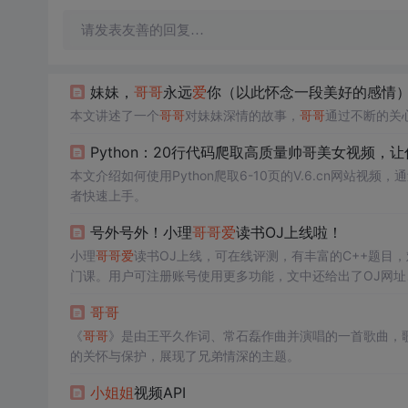
请发表友善的回复…
妹妹，
哥哥
永远
爱
你（以此怀念一段美好的感情
本文讲述了一个
哥哥
对妹妹深情的故事，
哥哥
通过不断的关
Python：20行代码爬取高质量帅哥美女视频，
本文介绍如何使用Python爬取6-10页的V.6.cn网站视频，
者快速上手。
号外号外！小理
哥哥
爱
读书OJ上线啦！
小理
哥哥
爱
读书OJ上线，可在线评测，有丰富的C++题目，难
门课。用户可注册账号使用更多功能，文中还给出了OJ网址
哥哥
《
哥哥
》是由王平久作词、常石磊作曲并演唱的一首歌曲，
的关怀与保护，展现了兄弟情深的主题。
小姐姐
视频API