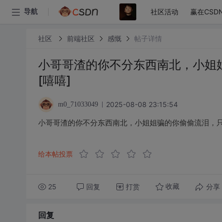
社区活动
赢在CSD
导航
社区
前端社区
感慨
帖子详情
小哥哥渣的你不分东西南北，小姐
[嘻嘻]
2025-08-08 23:15:54
m0_71033049
小哥哥渣的你不分东西南北，小姐姐骗的你偷偷流泪，只
给本帖投票
25
回复
打赏
分享
收藏
回复