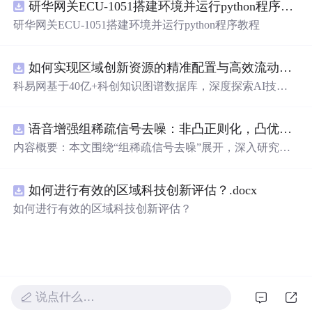
研华网关ECU-1051搭建环境并运行python程序教程
新领域的AI+数智化解决方案，推动科技创新与产业创新
智能化发展。
研华网关ECU-1051搭建环境并运行python程序教程
如何实现区域创新资源的精准配置与高效流动？.docx
科易网基于40亿+科创知识图谱数据库，深度探索AI技术
在技术转移、成果转化、技术经纪、知识产权、产业创
新、科技招商等垂直领域的多样化应用场景，研究科技创
语音增强组稀疏信号去噪：非凸正则化，凸优化研究（Matlab代码实现）
新领域的AI+数智化解决方案，推动科技创新与产业创新
智能化发展。
内容概要：本文围绕“组稀疏信号去噪”展开，深入研究了
基于非凸正则化与凸优化的信号处理方法，并提供了完整
的Matlab代码实现。文章系统阐述了如何通过引入非凸正
如何进行有效的区域科技创新评估？.docx
则项克服传统稀疏恢复方法的局限性，从而在语音增强等
实际应用中实现更优的去噪性能。研究采用组稀疏建模范
如何进行有效的区域科技创新评估？
式，将信号按子带或时频块进行分组，以更好地保留信号
的结构性特征。文中详细构建了相应的数学模型，将原始
优化问题转化为可通过凸优化技术求解的形式，并设计了
高效的求解算法。通过全面的仿真实验，验证了该方法在
提升信噪比和改善语音主观质量方面的显著优势，尤其在
强噪声环境下表现出更强的鲁棒性。; 适合人群：具备一定
说点什么…
信号处理理论基础和Matlab编程能力的研究生、科研人