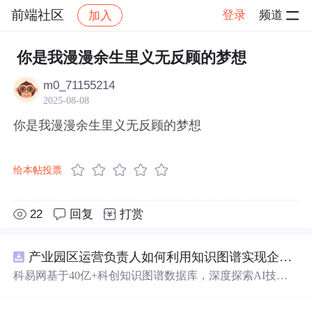
前端社区
登录
频道
加入
帖子详情
社区
前端社区
感慨
你是我漫漫余生里义无反顾的梦想
m0_71155214
2025-08-08
你是我漫漫余生里义无反顾的梦想
给本帖投票
22
回复
打赏
产业园区运营负责人如何利用知识图谱实现企业精准对接与协同？.docx
科易网基于40亿+科创知识图谱数据库，深度探索AI技术
在技术转移、成果转化、技术经纪、知识产权、产业创
新、科技招商等垂直领域的多样化应用场景，研究科技创