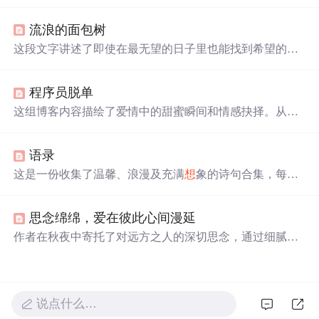
的美丽场景，利用turtle库创建出视觉效果。代码简洁易
懂，适合初学者。同时，文章还分享了与星空、月亮相关
流浪的面包树
的诗意句子，增添艺术气息。
这段文字讲述了即使在最无望的日子里也能找到希望的故
事。作者提到，人们可以经历艰难时期，但最终能够摆脱
困境，重新找回生活的光彩。然而，在某些特殊时刻，回
程序员脱单
忆会让人感到孤独和迷茫。
这组博客内容描绘了爱情中的甜蜜瞬间和情感抉择。从取
消远行计划到日常对话的重要性，再到内心深处的愿望，
每一句话都充满了对爱人的深情告白。作者表达了遇见心
语录
仪之人后，宏大理
想
变为平凡生活的渴望，以及对未来的
坚定。这些温馨的表达展现了情感世界中细腻的心境变
这是一份收集了温馨、浪漫及充满
想
象的诗句合集，每一
化。
句都充满了对美好生活的向往和对爱情的细腻描绘，从月
光下的轻声细语到星空下的深情凝视，每一句话都如同一
思念绵绵，爱在彼此心间漫延
首小诗，让人沉醉。
作者在秋夜中寄托了对远方之人的深切思念，通过细腻的
文字描绘了一幅幅思念的画面，表达了即使距离遥远，心
中的情感依旧绵绵不绝。
说点什么…