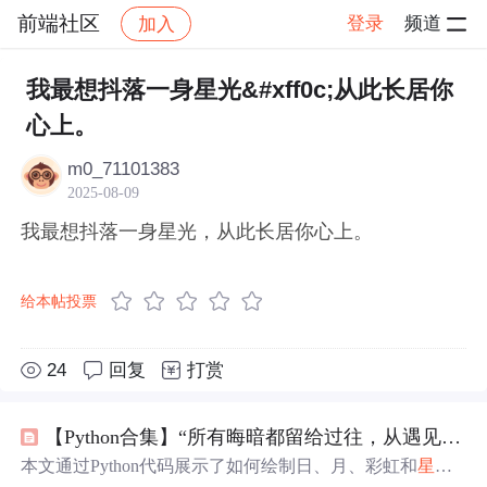
前端社区
登录
频道
加入
帖子详情
社区
前端社区
感慨
我最想抖落一身星光&#xff0c;从此长居你
心上。
m0_71101383
2025-08-09
我最想抖落一身星光，从此长居你心上。
给本帖投票
24
回复
打赏
【Python合集】“所有晦暗都留给过往，从遇见你开始，凛冬散尽，星河长明”（附四款源码）
本文通过Python代码展示了如何绘制日、月、彩虹和
星光