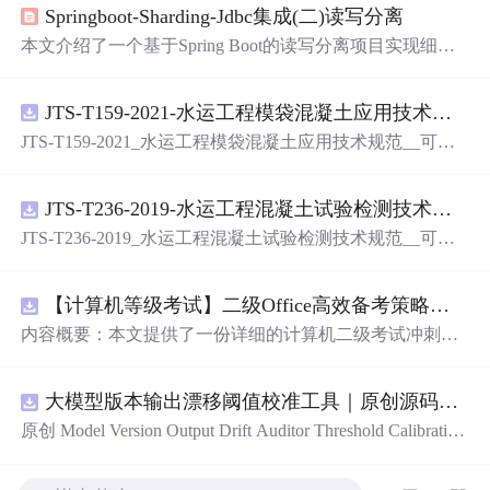
Springboot-Sharding-Jdbc集成(二)读写分离
本文介绍了一个基于Spring Boot的读写分离项目实现细
节。通过整合Sharding-JDBC进行数据库读写分离配置，并
利用Nacos作为服务发现和配置管理工具。文章提供了完整
JTS-T159-2021-水运工程模袋混凝土应用技术规范-可搜索.pdf
的pom.xml依赖配置、关键代码示例及配置文件说明。
JTS-T159-2021_水运工程模袋混凝土应用技术规范__可搜
索.pdf
JTS-T236-2019-水运工程混凝土试验检测技术规范-可搜索.pdf
JTS-T236-2019_水运工程混凝土试验检测技术规范__可搜
索.pdf
【计算机等级考试】二级Office高效备考策略：分阶段复习计划与考场时间分配优化方案
内容概要：本文提供了一份详细的计算机二级考试冲刺备
考方案，涵盖分阶段复习计划、答题时间分配及考场注意
事项。分为三个阶段：基础夯实阶段重点在于掌握高频考
大模型版本输出漂移阈值校准工具｜原创源码+测试+离线报告
点和基本操作；强化刷题阶段主攻操作大题，尤其是Excel
函数难点；冲刺模拟阶段进行全真模拟训练，回归高频考
原创 Model Version Output Drift Auditor Threshold Calibration
点与错题复盘。同时明确了各题型的时间分配建议，并强
工具：围绕“对比两个Flash版本在固定提示集上的结构、工
调保存文件的重要性及规范命名。;
适合
人群：准备参加全
具参数、拒答、事实结论和延迟变化”的结果，用已知正负