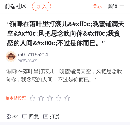
前端社区
登录
频道
加入
帖子详情
社区
前端社区
感慨
“猫咪在落叶里打滚儿&#xff0c;晚霞铺满天
空&#xff0c;风把思念吹向你&#xff0c;我贪
恋的人间&#xff0c;不过是你而已。”
m0_71155214
2025-08-09
“猫咪在落叶里打滚儿，晚霞铺满天空，风把思念吹
向你，我贪恋的人间，不过是你而已。”
给本帖投票
32
回复
打赏