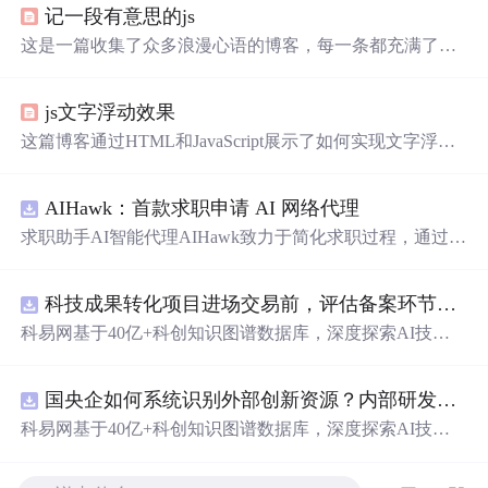
记一段有意思的js
这是一篇收集了众多浪漫心语的博客，每一条都充满了甜
蜜和温情，表达了作者对某人的深深喜爱。从星辰大海到
日常生活，从诗词歌赋到甜蜜日常，字
里
行间透露出对你
js文字浮动效果
的独特情感，仿佛每个瞬间都因你而闪耀。这些话语如同
繁星，照亮了平凡的日子，让人感受到爱的力量和美好。
这篇博客通过HTML和JavaScript展示了如何实现文字浮动
的效果。作者利用CSS设置元素的绝对定位，JavaScript则
用来随机生成文字的初始位置和透明度变化，营造出文字
AIHawk：首款求职申请 AI 网络代理
在页面上随机飘动的视觉效果。此外，文中还包含了对CS
S样式和JavaScript事件监听的运用，增加了互动性和趣味
求职助手AI智能代理AIHawk致力于简化求职过程，通过自
性。
动化职位申请流程。借助人工智能，它能够帮助用户以定
制化的方式申请多个职位。
科技成果转化项目进场交易前，评估备案环节需要准备哪些材料？.docx
科易网基于40亿+科创知识图谱数据库，深度探索AI技术
在技术转移、成果转化、技术经纪、知识产权、产业创
新、科技招商等垂直领域的多样化应用场景，研究科技创
国央企如何系统识别外部创新资源？内部研发体系完善，但对外部高校、中小科技企业技术能力缺乏动态认知。.docx
新领域的AI+数智化解决方案，推动科技创新与产业创新
智能化发展。
科易网基于40亿+科创知识图谱数据库，深度探索AI技术
在技术转移、成果转化、技术经纪、知识产权、产业创
新、科技招商等垂直领域的多样化应用场景，研究科技创