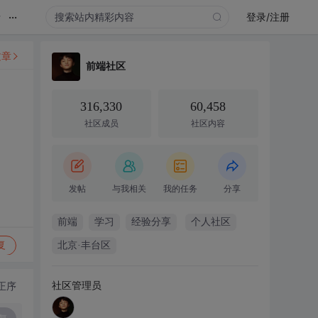
...
录
登录/注册
文章
前端社区
316,330
60,458
社区成员
社区内容
发帖
与我相关
我的任务
分享
前端
学习
经验分享
个人社区
复
北京·丰台区
社区管理员
正序