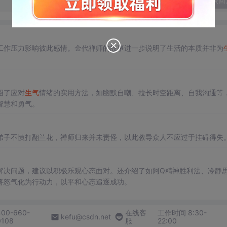
发表回
工作压力影响彼此感情。金代禅师的故事进一步说明了生活的本质并非为
绍了应对
生气
情绪的实用方法，如幽默自嘲、拉长时空距离、自我沟通等
智慧和勇气。
弟子不慎打翻兰花，禅师归来并未责怪，以此教导众人不应过于挂碍得失
解决问题，建议以积极乐观心态面对。还介绍了如阿Q精神胜利法、冷静
将怒气化为行动力，以平和心态追逐成功。
400-660-
在线客
工作时间 8:30-
kefu@csdn.net
0108
服
22:00