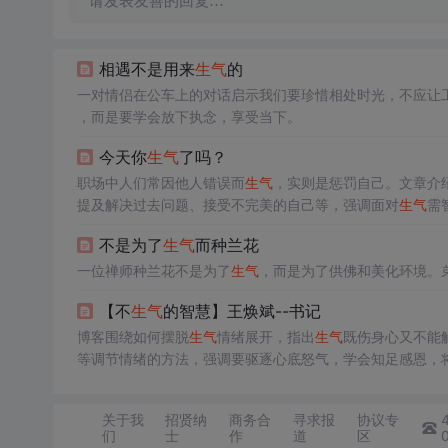
请发表友善的回复…
相遇不是用来
生气
的
一对情侣在公车上的对话启示我们要珍惜相处时光，不应让
，而是要学会放下执念，享受当下。
今天你
生气
了吗？
职场中人们常因他人错误而
生气
，实则是惩罚自己。文章介
提及解决过去问题、接受不完美的自己等，强调面对
生气
需
不是为了
生气
而种兰花
一位禅师种兰花不是为了
生气
，而是为了供佛和美化环境。
【不
生气
的智慧】王焕斌--书记
博客围绕如何摆脱
生气
情绪展开，指出
生气
既伤身心又不能
等调节情绪的方法，强调要驱逐心底怒气，学会知足感恩，
关于我
招贤纳
商务合
寻求报
协议专
们
士
作
道
区