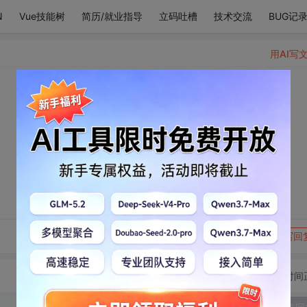
N
Vue技能树
简历/就业指导
立码吐槽
技术交流
BUG记
用AI写
转发到动态
举报
写回
切换为时间