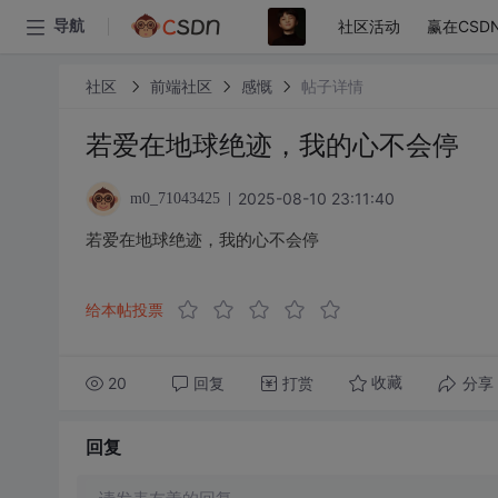
社区活动
赢在CSD
导航
社区
前端社区
感慨
帖子详情
若爱在地球绝迹，我的心不会停
2025-08-10 23:11:40
m0_71043425
若爱在地球绝迹，我的心不会停
给本帖投票
20
回复
打赏
分享
收藏
回复