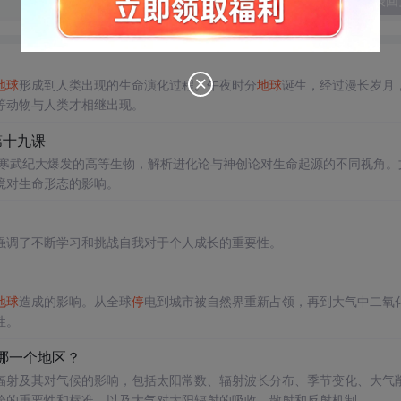
发表回
地球
形成到人类出现的生命演化过程。午夜时分
地球
诞生，经过漫长岁月
等动物与人类才相继出现。
第十九课
到寒武纪大爆发的高等生物，解析进化论与神创论对生命起源的不同视角。
境对生命形态的影响。
强调了不断学习和挑战自我对于个人成长的重要性。
地球
造成的影响。从全球
停
电到城市被自然界重新占领，再到大气中二氧
性。
哪一个地区？
辐射及其对气候的影响，包括太阳常数、辐射波长分布、季节变化、大气
验的重要性和标准，以及大气对太阳辐射的吸收、散射和反射机制。