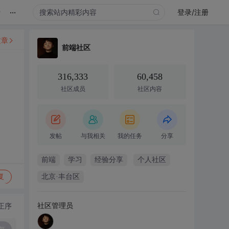
...
录
登录/注册
文章
前端社区
316,333
60,458
社区成员
社区内容
发帖
与我相关
我的任务
分享
前端
学习
经验分享
个人社区
复
北京·丰台区
社区管理员
正序