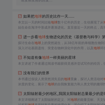
请发表友善的回复…
如果把
地球
的历史比作一天……
本文以一天的时间比喻
地球
数十亿年的历史，生动展现了从
始生命在海洋中形成并逐渐进化。直至接近一天的终点，高
进一步看
地球
生物进化的历史《基督教与科学》
探讨生命在
地球
上的突然诞生，从38亿年前的单细胞生物
深入讨论基因遗传、突变在物种演化中的作用，以及
地球
环
不知道有像
地球
一样美丽的星球
本文讲述了作者通过阅读书籍获得灵感并尝试写作的经历，
没有我们的世界
本书通过假设人类突然消失后的
地球
景象，探讨人类活动对
浓度的变化，展示了
地球
的自我恢复能力和人类文明的脆弱
太阳辐射最少的地区_我国太阳辐射总量最少的是
本文详细阐述了太阳辐射的定义、对
地球
的能量贡献、天文
过程和
地球
表面辐射总量的地理分布。还介绍了太阳辐射试