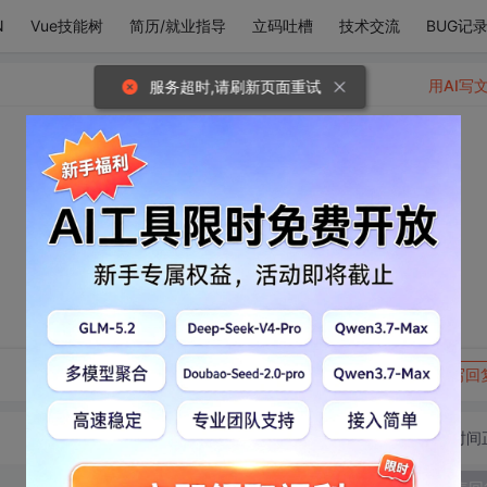
N
Vue技能树
简历/就业指导
立码吐槽
技术交流
BUG记
用AI写
服务超时,请刷新页面重试
转发到动态
举报
写回
切换为时间