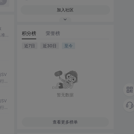
复
加入社区
数
积分榜
荣誉榜
出准确
常方
近7日
近30日
至今
SV
行np
项目
暂无数据
SV
行np
项目
查看更多榜单