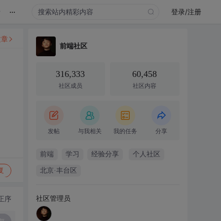
...
录
登录/注册
文章
前端社区
316,333
60,458
社区成员
社区内容
发帖
与我相关
我的任务
分享
前端
学习
经验分享
个人社区
复
北京·丰台区
社区管理员
正序