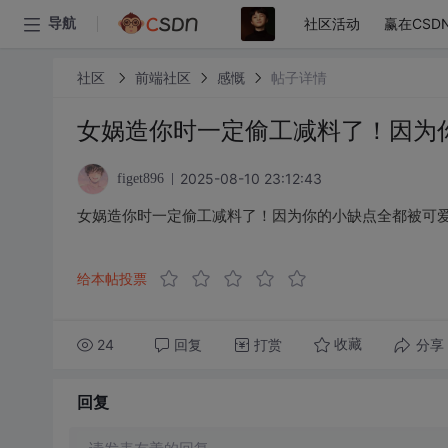
社区活动
赢在CSD
导航
社区
前端社区
感慨
帖子详情
女娲造你时一定偷工减料了！因为
2025-08-10 23:12:43
figet896
女娲造你时一定偷工减料了！因为你的小缺点全都被可
给本帖投票
24
回复
打赏
分享
收藏
回复