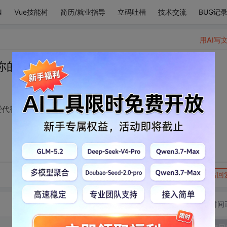
N
Vue技能树
简历/就业指导
立码吐槽
技术交流
BUG记
用AI写
你的小缺点全都被可爱代替了！
爱代替了！
转发到动态
举报
写回
切换为时间