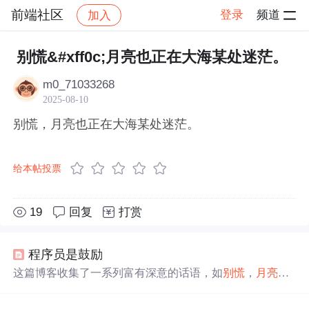
前端社区
登录
频道
加入
帖子详情
社区
前端社区
感慨
别慌&#xff0c;月亮也正在大海某处迷茫。
m0_71033268
2025-08-10
别慌，月亮也正在大海某处迷茫。
给本帖投票
19
回复
打赏
程序员是鼓励
这篇博客收集了一系列富有深意的话语，如
别慌
，
月亮
也
正在
大海
某处
迷茫
和你是我疲惫生活中唯一的英雄梦想，
展现了生活中的美好瞬间和情感共鸣。这些短句传递了坚