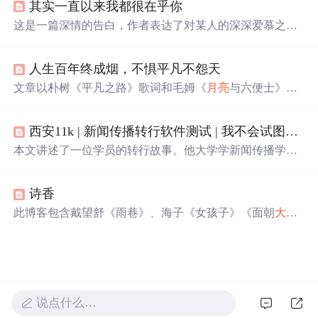
其实一直以来我都很在乎你
持、热爱和希望的主题，鼓励人们在日常中寻找意义，保
持理智面对挑战，并在彼此的世界中找到连接。
这是一篇深情的告白，作者表达了对某人的深深爱慕之
情，无论是在
大海
中迷失方向，还是在黑夜中彷徨无助，
都愿意为对方提供帮助和支持。
人生百年终成烟，不惧平凡不怨天
文章以朴树《平凡之路》歌词和毛姆《
月亮
与六便士》名
句为引，探讨人生终归于平凡的哲思，强调在历经繁华与
迷茫
后，接受并认同平凡作为生命本质与终极归宿的价值
西安11k | 新闻传播转行软件测试 | 我不会试图摘月，我要
观，呼应‘人生百年终成烟’的生命虚无感与和解意识。
本文讲述了一位学员的转行故事。他大学学新闻传播学，
毕业后工作不顺，先后做过少儿主持老师、运营。后来偶
然了解到软件测试行业，决定转行。他报了华测教育的班
诗香
学习，在老师和同学帮助下克服困难，最终拿到11k的offe
r。
此博客包含戴望舒《雨巷》、海子《女孩子》《面朝
大海
，春暖花开》、徐志摩《再别康桥》等多首经典诗歌。这
些诗歌情感丰富，或表达愁怨，或抒发离别之情，或展现
对美好生活的向往。
说点什么…