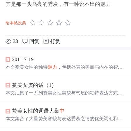
其是那一头乌亮的秀发，有一种说不出的魅力
给本帖投票
23
回复
打赏
2011-7-19
本文赞美女性的独特
魅力
，包括外表的美丽与内在的智
慧、善良、
优雅
等品质。通过多种比喻和描绘，展现了不
同年龄段女性的风采，强调了她们在家庭、事业和社会
中
赞美女孩的话（1）
的重要角色。
本文汇集了一系列赞美女性美貌与气质的独特表达方式，
通过生动形象的语言描绘出女性的内外之美。
赞美女性的词语大集
中
本文集合了大量赞美容貌与表达爱慕之情的优美词汇和句
子，从不同角度描绘了美丽的人物形象，表达了深深的爱
慕和思念之情。