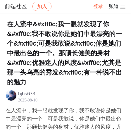
前端社区
登录
频道
加入
帖子详情
社区
前端社区
感慨
在人流中&#xff0c;我一眼就发现了你
&#xff0c;我不敢说你是她们中最漂亮的一
个&#xff0c;可是我敢说&#xff0c;你是她们
中最出色的一个。那颀长健美的身材
&#xff0c;优雅迷人的风度&#xff0c;尤其是
那一头乌亮的秀发&#xff0c;有一种说不出
的魅力
hjhs673
2025-08-10
在人流中，我一眼就发现了你，我不敢说你是她们
中最漂亮的一个，可是我敢说，你是她们中最出色
的一个。那颀长健美的身材，优雅迷人的风度，尤