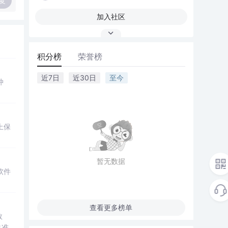
复
加入社区
积分榜
荣誉榜
近7日
近30日
至今
冲
上保
暂无数据
软件
查看更多榜单
数
出准确