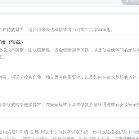
发表回
了独特的魅力，适合用来表达深情或者为日常生活增添乐趣。
璀璨（转载）
业模式不确定、团队稳定性、资金链断裂等问题，以及创业伙伴间的矛盾
路。
消费，强调了投资自我、独立思考的重要性，以及如何在追求梦想的道路
件导致的网络连接异常。在安全模式下尝试修复并最终通过重新安装安全
，使用方便! 详 情 说 明 用这个手写数字识别系统，你可以轻松地识别手写
（GUI），非常容易使用。你只需要将手写数字输入系统，它将立即给