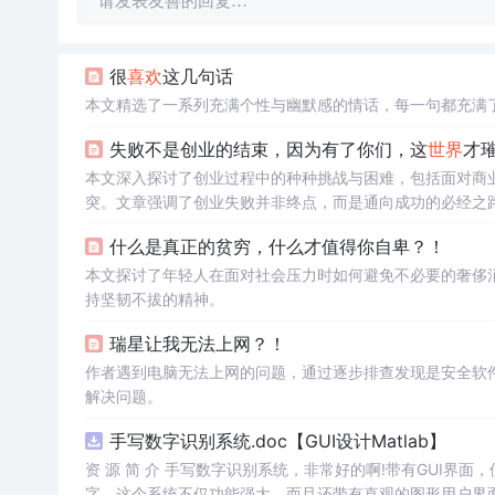
请发表友善的回复…
很
喜欢
这几句话
本文精选了一系列充满个性与幽默感的情话，每一句都充满
失败不是创业的结束，因为有了你们，这
世界
才
本文深入探讨了创业过程中的种种挑战与困难，包括面对商
突。文章强调了创业失败并非终点，而是通向成功的必经之
什么是真正的贫穷，什么才值得你自卑？！
本文探讨了年轻人在面对社会压力时如何避免不必要的奢侈
持坚韧不拔的精神。
瑞星让我无法上网？！
作者遇到电脑无法上网的问题，通过逐步排查发现是安全软
解决问题。
手写数字识别系统.doc【GUI设计Matlab】
资 源 简 介 手写数字识别系统，非常好的啊!带有GUI界面
字。这个系统不仅功能强大，而且还带有直观的图形用户界面