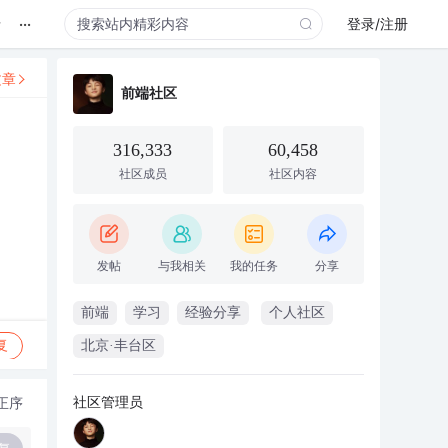
...
录
登录/注册
文章
前端社区
316,333
60,458
社区成员
社区内容
发帖
与我相关
我的任务
分享
前端
学习
经验分享
个人社区
复
北京·丰台区
社区管理员
正序