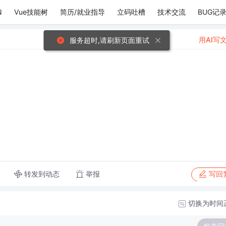
N
Vue技能树
简历/就业指导
立码吐槽
技术交流
BUG记
用AI写
服务超时,请刷新页面重试
转发到动态
举报
写回
切换为时间