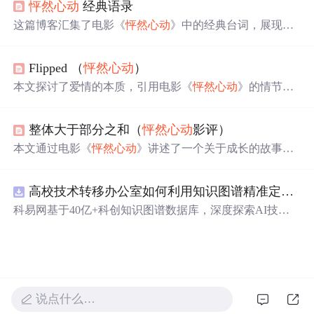
怦然心动
经典语录
这篇博客汇集了电影《
怦然心动
》中的经典台词，展现了
主人公对生活的深刻理解和独特情感。通过这些语录，我
们可以感受到对美的追求、对爱情的期待以及对平凡生活
Flipped （
怦然心动
）
的珍视。同时，这些句子也揭示了人生哲理，提醒人们欣
赏身边的美好，不拘泥于表面，寻找内心深处的光芒。
本文探讨了爱情的本质，引用电影《
怦然心动
》的情节，
讲述了主人公Bryce如何从误解中觉醒，最终追求到如彩虹
般绚烂的女孩Julianna的故事。文中强调了好爱情能让人看
整体大于部分之和（
怦然心动
影评）
到更广阔的世界，而不仅仅是失去自我。
本文通过电影《
怦然心动
》讲述了一个关于成长的故事，
强调了透过表象看到人的内在价值的重要性。文中讨论了
主角朱蒂安娜和布莱斯如何在彼此的影响下学会理解和欣
高校技术转移办公室如何利用知识图谱精准定位产业需求与技术适配点？.docx
赏对方的美。
科易网基于40亿+科创知识图谱数据库，深度探索AI技术
在技术转移、成果转化、技术经纪、知识产权、产业创
新、科技招商等垂直领域的多样化应用场景，研究科技创
新领域的AI+数智化解决方案，推动科技创新与产业创新
智能化发展。
说点什么…