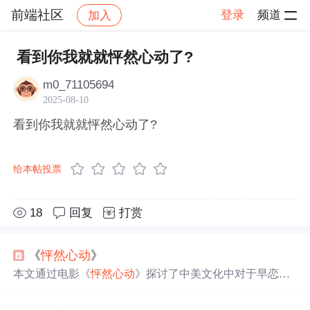
前端社区
登录
频道
加入
帖子详情
社区
前端社区
感慨
看到你我就就怦然心动了?
m0_71105694
2025-08-10
看到你我就就怦然心动了?
给本帖投票
18
回复
打赏
《
怦然心动
》
本文通过电影《
怦然心动
》探讨了中美文化中对于早恋、
个人成长及家庭角色的不同看法。强调了女性角色的独立
性和自我实现的重要性。