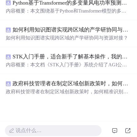
Python基于Transformer的多变量风电功率预测研究
新领域的AI+数智化解决方案，推动科技创新与产业创新
智能化发展。
内容概要：本文围绕基于Python和Transformer模型的多变
量风电功率预测展开研究，重点针对短期风电功率预测任
务。研究采用深度学习中的Transformer架构，引入风速、
如何利用知识图谱实现跨区域的产学研协同与资源对接？.docx
温度、湿度等多种气象及运行变量作为输入特征，构建高
精度预测模型。为进一步提升预测的稳健性与可靠性，研
如何利用知识图谱实现跨区域的产学研协同与资源对接？
究结合近端梯度算法求解LASSO分位数回归，优化模型在
不确定性环境下的输出表现，增强预测结果的置信区间估
计能力。该技术是机器学习与新能源领域深度融合的典型
STK入门手册，适合新手了解基本操作，我的主页还有进阶教程
应用，旨在提高风电并网的稳定性与电网调度的科学性。;
内容概要：本文档《STK入门手册》系统介绍了AGI公司
适合人群：具备Python编程基础，熟悉主流深度学习框架
开发的Satellite Tool Kit（STK）软件的基本用法与核心功
（如PyTorch或TensorFlow）的研究生、科研人员，以及从
能，涵盖用户界面操作、地图窗口设置、各类对象（如卫
事新能源发电预测、电力系统调度、智能电网优化等相关
政府科技管理者在制定区域创新政策时，如何精准识别不同区域间的创新差距？.docx
星、航天器、设施、传感器等）的创建与属性定义，以及
工作的技术人员。; 使用场景及目标：①应用于风电场实际
高级分析模块如高精度轨道预测（HPOP）、长周期轨道
政府科技管理者在制定区域创新政策时，如何精准识别不
运行中的短期功率预测系统，辅助电网进行精准负荷调配
内容概要：预测（LOP）、地形本文档为与高分辨率地图
同区域间的创新差距？
与调度决策；②作为科研项目的技术蓝本，用于复现、改
《STK入门手册》，介绍了Sat的应用。手册还详细说明了
进或扩展基于Transformer的时间序列预测模型；③探索LA
Scellite Tool Kit（STK）软件的基本用enarios的时间设置、
SSO分位数回归与深度学习模型的融合机制，提升预测结
单位法与核心功能，配置、数据库管理重点涵盖用户界面
果的概率性输出与风险评估能力。; 阅读建议：此资源适用
操作、地图窗口设置、场景及动画演示等功能，帮助用户
于已掌握机器学习与深度学习基础知识的读者，建议结合
进行全面（Scenario）管理的卫星系统仿真、卫星及各类与
说点什么…
所提供的代码实现进行动手实践，重点关注多变量数据的
分析。;对象（如航天器、设施、传感器 适合人群：适用于