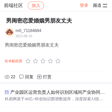
前端社区
登录
频道
加入
帖子详情
社区
前端社区
感慨
男闺密恋爱婚姻男朋友丈夫
m0_71184684
2025-08-10
男闺密恋爱婚姻男朋友丈夫
给本帖投票
22
回复
打赏
产业园区运营负责人如何识别区域间产业协同机会？.docx
科易网基于40亿+科创知识图谱数据库，深度探索AI技术
在技术转移、成果转化、技术经纪、知识产权、产业创
新、科技招商等垂直领域的多样化应用场景，研究科技创