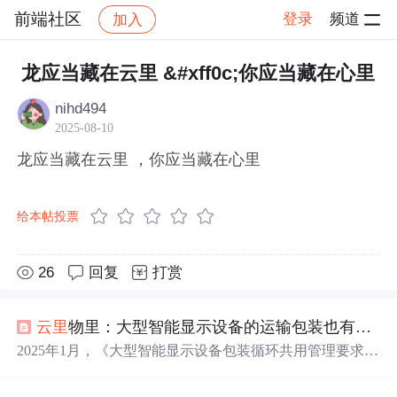
前端社区
登录
频道
加入
帖子详情
社区
前端社区
感慨
龙应当藏在云里 &#xff0c;你应当藏在心里
nihd494
2025-08-10
龙应当藏在云里 ，你应当藏在心里
给本帖投票
26
回复
打赏
云里
物里：大型智能显示设备的运输包装也有标准了？
2025年1月，《大型智能显示设备包装循环共用管理要求》
团体标准制定立项，
云里
物里参与编制。其2024年推出的
产品及方案为标准提供技术支持。在行业研讨会上，
云里