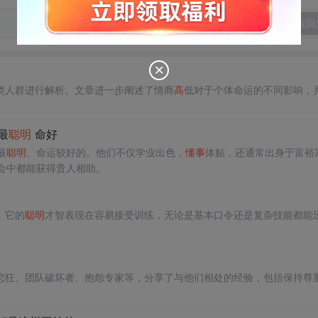
发表回
类人群进行解析。文章进一步阐述了情商
高
低对于个体命运的不同影响，
最
聪明
命好
最
聪明
、命运较好的。他们不仅学业出色，
懂
事
体贴，还通常出身于富裕
会中都能获得贵人相助。
。它的
聪明
才智表现在容易接受训练，无论是基本口令还是复杂技能都能
恋狂、团队破坏者、抱怨专家等，分享了与他们相处的经验，包括保持尊