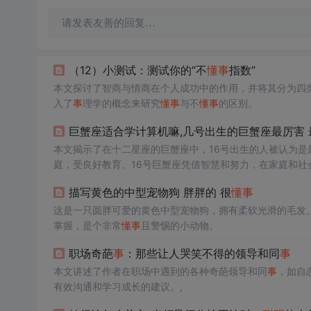
请发表友善的回复…
（12）小测试：测试你的“不
懂
事
指数”
本文探讨了智商与情商在个人成功中的作用，并将其分为四
入了
事
理学的概念来研究
懂
事
与不
懂
事
的区别。
巨蟹座适合学计算机嘛,几号出生的巨蟹座最厉害 
本文揭示了在十二星座的巨蟹座中，16号出生的人被认为是
庭，受良好教育。16号巨蟹座凭借智慧和努力，在家庭和社
描写黄色的中型宠物狗 胖胖的 很
懂
事
这是一只圆胖可爱的黄色中型宠物狗，拥有柔软光滑的毛发
掌握，是个非常
懂
事
且警惕的小动物。
职场奇葩
事
：那些让人哭笑不得的领导和同
事
本文讲述了作者在职场中遇到的各种奇葩领导和同
事
，如自
有效沟通和学习成长的建议。,