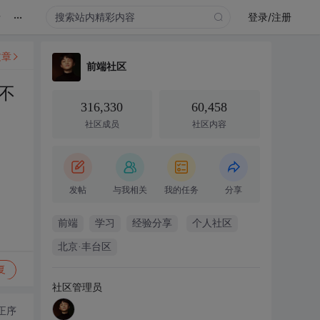
...
录
登录/注册
文章
前端社区
不
316,330
60,458
社区成员
社区内容
发帖
与我相关
我的任务
分享
前端
学习
经验分享
个人社区
北京·丰台区
复
社区管理员
正序