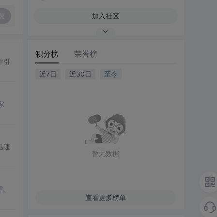
复
加入社区
积分榜
荣誉榜
并引
近7日
近30日
至今
家
迅速
暂无数据
重、
查看更多榜单