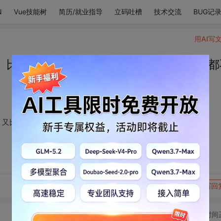
N
Vue技能树
简历/就业指导
立码吐槽
技术交流
BUG记
用AI写
、比你瘦、比你聪明、又比你懂事的人，都
、又比你懂事的人，都不关我的事。
转发到动态
举报
写回
切换为时间