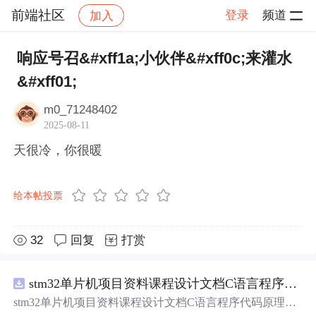
前端社区
登录
频道
加入
帖子详情
社区
前端社区
感慨
响应号召&#xff1a;小伙伴&#xff0c;来灌水
&#xff01;
m0_71248402
2025-08-11
天很冷，你很暖
给本帖投票
32
回复
打赏
stm32单片机项目资料课程设计文档C语言程序代码原理图电路PCB实例悬挂运动控制系统论文资料
stm32单片机项目资料课程设计文档C语言程序代码原理图