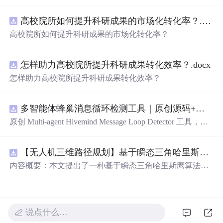
电路PCB实例悬挂运动控制系统论文资料
高校院所如何提升科研成果的市场化转化率？.docx
高校院所如何提升科研成果的市场化转化率？
怎样助力高校院所提升科研成果转化效率？.docx
怎样助力高校院所提升科研成果转化效率？
多智能体蜂巢消息循环检测工具｜原创源码+测试+离线报告
原创 Multi-agent Hivemind Message Loop Detector 工具，建
立智能体间消息转发、订阅、回复与重试图，识别环路、
风暴和重复消费。压缩包包含完整源码、3 项自动化测
【无人机三维路径规划】基于瞬态三角哈里斯鹰算法TTHHO实现多无人机协同集群避障路径规划（目标函数：最低成本：路径、高度、威胁、转角）（Matlab代码实现）
试、可复现合成示例、离线 HTML/JSON/SVG 报告、1080
×720 真实运行效果图、README、运行说明、功能清
内容概要：本文提出了一种基于瞬态三角哈里斯鹰算法
单、MIT License 及原创与授权声明。运行时零第三方依
（TTHHO）的多无人机协同集群在三维空间中的避障路径
赖，不包含热点产品或开源项目源码、Logo、官方截图、
规划方法，旨在通过优化综合目标函数实现最低路径成
论文、生产日志或其他受限素材。
本。该方法综合考量路径长度、飞行高度、环境威胁区域
及转弯角度等多个因素，构建精细化的代价评估模型，从
说点什么…
而提升路径的安全性与经济性。研究采用Matlab平台完成