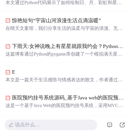
本文通过Python代码展示了如何绘制日、月、彩虹和星光
的美丽场景，利用turtle库创建出视觉效果。代码简洁易
懂，适合初学者。同时，文章还分享了与星空、月亮相关
惊艳短句“宇宙山河浪漫生活点滴温暖”
的诗意句子，增添艺术气息。
在晴天文案馆，我们分享生活的温柔与宇宙的浪漫。无论
是难过时的一块糖，还是睡前的原谅与醒来后的新生，都
让生活充满意义。
遇见
的天意，拥有的幸运，都是生活赐
下雨天:女神说晚上有星星就跟我约会？Python带你绘制满天
予的礼物。
这篇博客通过Python的pygame库创建了一个模拟满天星闪
烁并移动的效果，带领读者体验一场视觉上的星空盛宴。
代码中详细展示了如何设置窗口、绘制星星并实现它们的
E
动态移动，为编程爱好者提供了一次浪漫与技术的完美结
合。
本文是一篇关于生活感悟与情感表达的散文，作者通过诗
意的语言描绘了人们对美好生活的向往，包括对爱情、自
由、自然美景的追求，以及内心深处对平静与幸福的渴
医院预约挂号系统源码_基于Java web的医院预约挂号系统
望。
这是一个基于Java Web的医院预约挂号系统，采用MVC设
计模式，使用jsp、servlet、javabean等技术，适用于课程设
计学习。系统包含用户登录、注册及预约挂号信息的管理
功能。
说点什么…