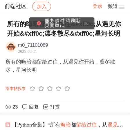
前端社区
登录
频道
加入
帖子详情
社区
前端社区
感慨
服务超时,请刷新
所有的晦暗都留给过往&#xff0c;从遇见你
页面重试
开始&#xff0c;凛冬散尽&#xff0c;星河长明
m0_71101089
2025-08-11
所有的晦暗都留给过往，从遇见你开始，凛冬散
尽，星河长明
给本帖投票
23
回复
打赏
【Python合集】“所有
晦暗
都
留给
过往
，从
遇见
你开