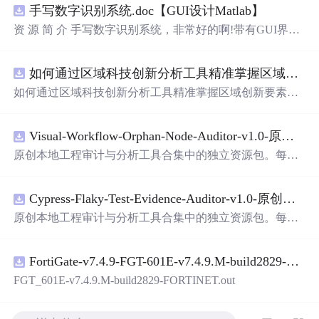
手写数字识别系统.doc【GUI设计Matlab】
资 源 简 介 手写数字识别系统，非常好的啊!带有GUI界
面，使用方便! 详 情 说 明 用这个手写数字识别系统，你可
以轻松地识别手写数字。这个系统不仅功能强大，而且还
如何通过区域科技创新分析工具精准掌握区域创新要素分布与产业链融合现状？.docx
带有直观的图形用户界面（GUI），非常容易使用。你只
需要将手写数字输入系统，它将立即给出准确的识别结
如何通过区域科技创新分析工具精准掌握区域创新要素分
果。这个系统可以在各种场景中使用，无论是学校、工作
布与产业链融合现状？
还是日常生活，都能为你提供快速和准确的识别服务。它
是一个非常方便和实用的工具，你一定会喜欢它的！
Visual-Workflow-Orphan-Node-Auditor-v1.0-原创源码与文档.zip
原创本地工程审计与分析工具合集中的独立资源包。每个
ZIP包含完整源码、3项自动化测试、可复现合成示例、离
线HTML、JSON与SVG报告、1080×720真实运行效果图、
Cypress-Flaky-Test-Evidence-Auditor-v1.0-原创源码与文档.zip
README、运行说明、功能清单、MIT License及原创与授
权声明。解压后进入project目录，执行npm test验证算法，
原创本地工程审计与分析工具合集中的独立资源包。每个
执行npm run report生成报告，也可通过本地静态服务器打
ZIP包含完整源码、3项自动化测试、可复现合成示例、离
开网页。运行时零第三方依赖，不包含热点产品或开源项
线HTML、JSON与SVG报告、1080×720真实运行效果图、
目源码、Logo、官方截图、论文、生产日志或其他受限素
FortiGate-v7.4.9-FGT-601E-v7.4.9.M-build2829-FORTINET.out
README、运行说明、功能清单、MIT License及原创与授
材。适合前端开发、AI应用工程、测试审计和课程实践。
权声明。解压后进入project目录，执行npm test验证算法，
FGT_601E-v7.4.9.M-build2829-FORTINET.out
执行npm run report生成报告，也可通过本地静态服务器打
开网页。运行时零第三方依赖，不包含热点产品或开源项