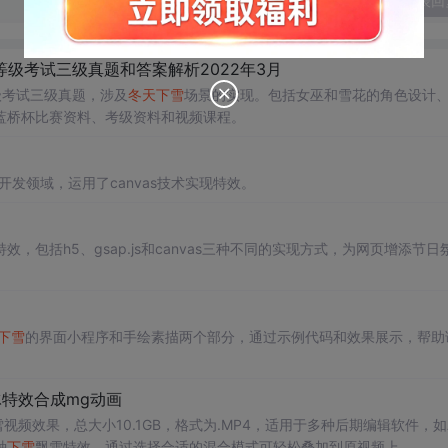
发表回
h等级考试三级真题和答案解析2022年3月
等级考试三级真题，涉及
冬天
下雪
场景的实现。包括女巫和雪花的角色设计
蓝桥杯比赛资料、考级资料和视频课程。
发领域，运用了canvas技术实现特效。
效，包括h5、gsap.js和canvas三种不同的实现方式，为网页增添节日
下雪
的界面小程序和手绘素描两个部分，通过示例代码和效果展示，帮助
特效合成mg动画
视频效果，总大小10.1GB，格式为.MP4，适用于多种后期编辑软件，如
种
下雪
飘雪特效，通过选择合适的混合模式可轻松叠加到原视频上。