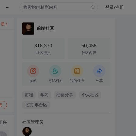
...
录
登录/注册
文章
前端社区
316,330
60,458
社区成员
社区内容
发帖
与我相关
我的任务
分享
前端
学习
经验分享
个人社区
复
北京·丰台区
社区管理员
正序