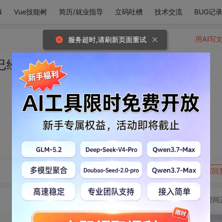
N
Vue技能树
简历/就业指导
立码吐槽
技术交流
BUG记
用AI写
服务超时,请刷新页面重试
已经凉了
转发到动态
举报
写回
切换为时间