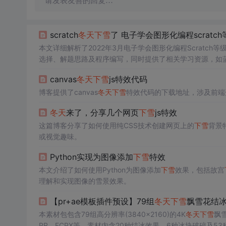
请发表友善的回复…
scratch
冬天
下雪
了 电子学会图形化编程scratc
本文详细解析了2022年3月电子学会图形化编程Scratch
选择、解题思路及程序编写，同时提供了相关学习资源，如
canvas
冬天
下雪
js特效代码
博客提供了canvas
冬天
下雪
特效代码的下载地址，涉及前端开
冬天
来了，分享几个网页
下雪
js特效
这篇博客分享了如何使用纯CSS技术创建网页上的
下雪
背景特
或视觉趣味。
Python实现为图像添加
下雪
特效
本文介绍了如何使用Python为图像添加
下雪
效果，包括故宫
理解和实现图像的雪景效果。
【pr+ae模板插件预设】79组
冬天
下雪
飘雪花结冰
本素材包包含79组高分辨率(3840×2160)的4K
冬天
下雪
飘雪
PR、FCPX等。素材内含20种结冰效果、6种冰块破碎及53