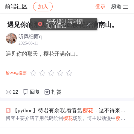
前端社区
登录
频道
加入
帖子详情
社区
前端社区
感慨
服务超时,请刷新
遇见你的那天&#xff0c;樱花开满南山。
页面重试
听风细雨q
2025-08-11
遇见你的那天，樱花开满南山。
给本帖投票
22
回复
打赏
【python】待君有余暇,看春赏
樱花
，这不得来一场浪漫的
博客主要介绍了用代码绘制
樱花
场景。博主以动漫中
樱花
场景为灵感，用Python代码实现不同效果的
樱花
绘制，每
次运行结果随机。还给出代码展示、效果展示，介绍了可