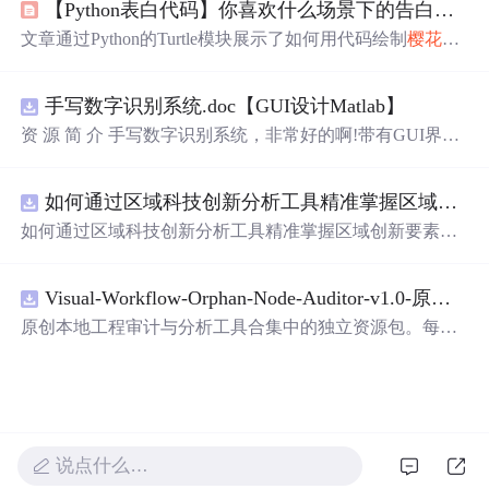
【Python表白代码】你喜欢什么场景下的告白？“我途径一场
修改的小效果，如枝干颜色、树木数量、背景图片等，最
后还分享了一段HTML代码。
文章通过Python的Turtle模块展示了如何用代码绘制
樱花
，
包括
樱花
树和飘落的花瓣，同时配合唯美的
樱花
告白文
案，创造出浪漫的氛围。此外，提供了完整源码供读者参
手写数字识别系统.doc【GUI设计Matlab】
考，展现了程序员的独特创意。,
资 源 简 介 手写数字识别系统，非常好的啊!带有GUI界
面，使用方便! 详 情 说 明 用这个手写数字识别系统，你可
以轻松地识别手写数字。这个系统不仅功能强大，而且还
如何通过区域科技创新分析工具精准掌握区域创新要素分布与产业链融合现状？.docx
带有直观的图形用户界面（GUI），非常容易使用。你只
需要将手写数字输入系统，它将立即给出准确的识别结
如何通过区域科技创新分析工具精准掌握区域创新要素分
果。这个系统可以在各种场景中使用，无论是学校、工作
布与产业链融合现状？
还是日常生活，都能为你提供快速和准确的识别服务。它
是一个非常方便和实用的工具，你一定会喜欢它的！
Visual-Workflow-Orphan-Node-Auditor-v1.0-原创源码与文档.zip
原创本地工程审计与分析工具合集中的独立资源包。每个
ZIP包含完整源码、3项自动化测试、可复现合成示例、离
线HTML、JSON与SVG报告、1080×720真实运行效果图、
README、运行说明、功能清单、MIT License及原创与授
权声明。解压后进入project目录，执行npm test验证算法，
执行npm run report生成报告，也可通过本地静态服务器打
说点什么…
开网页。运行时零第三方依赖，不包含热点产品或开源项
目源码、Logo、官方截图、论文、生产日志或其他受限素