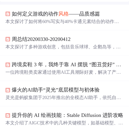
如何定义游戏的动作
风
格
——品质感篇
本文探讨了如何将60%写实与40%卡通元素结合的动作设
计，通过实例《鬼泣5》和《忍龙3》对比品质感要素，揭
示动作
风
格
的七个维度。
周总结20200330-20200412
本文探讨了多种游戏创意，包括音乐球球、企鹅岛等，提
出了新音乐游戏的概念，结合世界各地音乐
风
格
，引入评
论与弹幕功能，增强用户互动。同时，文章分析了超轻、
跨境卖鞋 3 年，我终于靠 AI 摆脱 “图丑货好” 的魔咒！
休闲和高质量内容三条游戏开发路线，分享了游戏设计和
调研心得。
一位跨境鞋类卖家通过使用AI工具潮际好麦，解决了产品
图拍摄难、成片差、退货率高等痛点。利用AI快速生成真
实感强、符合本地审美的模特上脚图，显著提升点击率与
爆火的AI助手“灵光”底层模型与初体验
转化率，降低退货率，并实现批量高效出图，助力店铺营
收翻倍。
灵光是蚂蚁集团于2025年推出的全模态AI助手，依托自
研‘百灵’大模型体系，融合阿里千问（Qwen）等模型，采
用多智能体协作架构与全代码生成技术，支持30秒内生成
提升你的 AI 绘画技能：Stable Diffusion 进阶攻略
可交互小应用、3D模型及动画等内容。其核心技术包括多
模态理解与生成、Agentic调度机制及生态级数据联动（如
本文介绍了AIGC技术中的几种关键模型，如基础模型、V
支付宝账单），凸显垂直场景落地能力。
AE美化模型（如SD_VAE和Anything-V3.0）,Lora模型以及