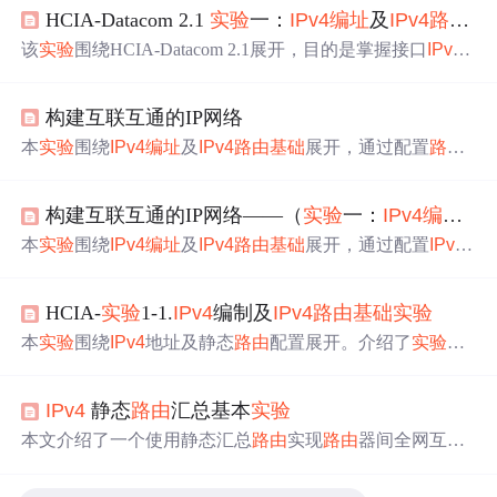
HCIA-Datacom 2.1
实验
一：
IPv4
编址
及
IPv4
路由
基
该
实验
围绕HCIA-Datacom 2.1展开，目的是掌握接口
IPv4
地址配置、理解LoopBack接口作用等。通过对R1、R2、R
3设备重命名、配置物理接口IP、逻辑接口loopback0及静态
构建互联互通的IP网络
路由
等操作，实现网络互联互通，还涉及备份路径配置、
默认
路由
应用及ping和tracert命令使用。
本
实验
围绕
IPv4
编址
及
IPv4
路由
基础
展开，通过配置
路由
器接口IP地址、静态
路由
等，实现R1、R2、R3网络间的互
联互通。
实验
涵盖设备
基础
配置、查看
路由
表、配置物理
构建互联互通的IP网络——（
实验
一：
IPv4
编址
及
I
及LoopBack接口、设置静态
路由
等步骤，还涉及备份路径
和默认
路由
配置，最后可通过工具验证结果。
本
实验
围绕
IPv4
编址
及
IPv4
路由
基础
展开，通过配置
IPv4
地址和静态
路由
，帮助学员理解
路由
转发原理。
实验
涵盖
设备
基础
配置、接口IP地址配置、静态
路由
配置等步骤，
HCIA-
实验
1-1.
IPv4
编制及
IPv4
路由
基础
实验
还涉及LoopBack接口的创建与应用，最终实现不同设备Lo
opBack0接口间的互联互通，并对结果进行验证。
本
实验
围绕
IPv4
地址及静态
路由
配置展开。介绍了
实验
目
的，包括掌握接口
IPv4
地址配置等。详细说明了配置思路
与步骤，如配置接口IP、静态
路由
、备份
路由
等，还分析
IPv4
静态
路由
汇总基本
实验
了配置中出现的连通性问题及原因，最后给出相关思考
题。
本文介绍了一个使用静态汇总
路由
实现
路由
器间全网互联
的配置案例。通过R1至R4四台
路由
器的配置示例，展示了
如何设置IP地址、
路由
及进行连通性测试。测试结果显示