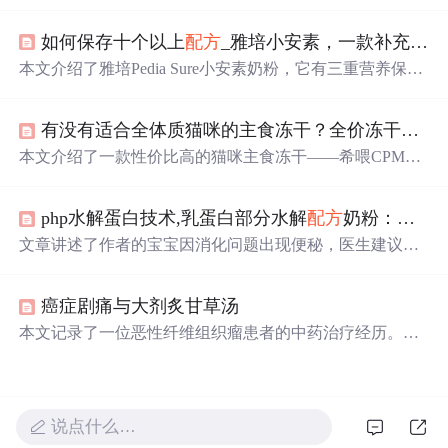
洗处理、调制腌料和烤制技巧，以及享受烹饪带来的乐趣
和与家人分享的温馨时刻。
如何保存十个以上
配方
_雅培小安素，一款补充儿童全营养
本文介绍了雅培Pedia Sure小安素奶粉，它有三重营养保障
系统和智选益生菌益生元组合，营养均衡易吸收，适合1 -
10岁宝宝。与普通
配方
奶粉不同，它添加全面均衡营养，
有没有适合全体质猫咪的主食冻干？全价冻干：希喂大橙罐实测分享
能满足宝宝生长所需，还解答了产品功效、冲调、储存等
相关问题。
本文介绍了一款性价比高的猫咪主食冻干——希喂CPMR2.
0大橙罐。其独特的30g/小袋独立包装便于携带，小圆柱颗
粒设计易于喂食。
配方
由国际大牌研发团队打造，有助于
php水解蛋白技术,乳蛋白部分水解
配方
奶粉：美赞臣亲舒
提升猫咪免疫力和改善瘦弱状态。
文章讲述了作者的宝宝因消化问题出现便秘，医生建议使
用乳蛋白部分水解
配方
奶粉。经过研究和选择，作者选择
了美赞臣亲舒奶粉，该奶粉采用专利PHP^微蛋白水解技
癌症剧痛与大剂炙甘草汤
术，有助于宝宝消化吸收，改善了宝宝的便秘状况并提升
了食欲。此外，这款奶粉还富含多种成长关键营养，满足
本文记录了一位恶性纤维组织瘤患者的中药治疗经历。患
宝宝的日常需求。
者手术后出现肺和骨转移，使用大剂量炙甘草汤等中药
配
方
后，疼痛得到一定缓解，但出现胃胀等不适症状。通过
调整服药方式，患者继续接受中药治疗。
说点什么…