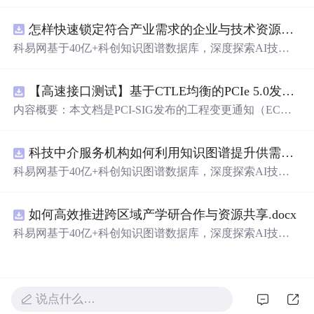
深情与创意，带你回味那些让人脸红心跳的文字。
怎样快速锁定符合产业需求的企业与技术资源？.docx
科易网基于40亿+科创知识图谱数据库，深度探索AI技术
在技术转移、成果转化、技术经纪、知识产权、产业创
新、科技招商等垂直领域的多样化应用场景，研究科技创
【高速接口测试】基于CTLE均衡的PCIe 5.0发射机抖动测量方法：32 GT/s速率下精确评估硅基抖动分量的技术方案
新领域的AI+数智化解决方案，推动科技创新与产业创新
智能化发展。
内容概要：本文档是PCI-SIG发布的工程变更通知（EC
N），针对PCI Express 5.0规范中32.0 GT/s速率下的发送端
（Tx）抖动测量方法进行了更新。新方法采用“抖动测量模
科技中介服务机构如何利用知识图谱提升供需匹配精准度？.docx
式”替代原有的S参数去嵌入法，通过在被测通道应用基于
CTLE的均衡来减少因信道损耗导致的信号退化，从而更准
科易网基于40亿+科创知识图谱数据库，深度探索AI技术
确地评估由芯片内部随机和确定性源产生的抖动。该方法
在技术转移、成果转化、技术经纪、知识产权、产业创
利用测试通道中的时钟模式和其他通道的合规模式，避免
新、科技招商等垂直领域的多样化应用场景，研究科技创
了传统去嵌入过程中高频噪声放大带来的测量不准确性。
如何高效推进跨区域产学研合作与资源共享.docx
新领域的AI+数智化解决方案，推动科技创新与产业创新
对于2.5至16.0 GT/s速率，原有测量方法保持不变。; 适合
智能化发展。
科易网基于40亿+科创知识图谱数据库，深度探索AI技术
人群：从事高速接口设计、验证或测试的工程师，尤其是
在技术转移、成果转化、技术经纪、知识产权、产业创
涉及PC
新、科技招商等垂直领域的多样化应用场景，研究科技创
新领域的AI+数智化解决方案，推动科技创新与产业创新
智能化发展。
说点什么…