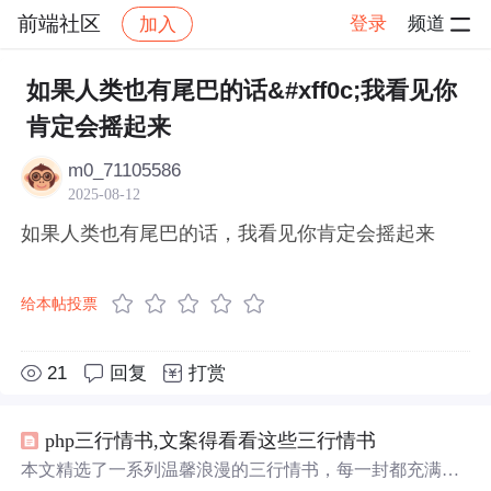
前端社区
登录
频道
加入
帖子详情
社区
前端社区
感慨
如果人类也有尾巴的话&#xff0c;我看见你
肯定会摇起来
m0_71105586
2025-08-12
如果人类也有尾巴的话，我看见你肯定会摇起来
给本帖投票
21
回复
打赏
php三行情书,文案得看看这些三行情书
本文精选了一系列温馨浪漫的三行情书，每一封都充满了