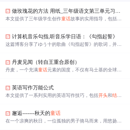
做玫瑰花的方法 用纸_三年级语文第三单元习作，《编写
本文提供了三年级学生创作
童话
故事的实用指导，包括如
何设定角色、时间、地点，并分享了一篇关于王后寻找玫
瑰花的完整范文。
计算机音乐勾指,听音乐学日语：《勾指起誓》
这篇博客分享了ゆう十的歌曲《勾指起誓》的歌词，并通
过深入解读表达了歌曲中关于爱情的深刻含义。歌词描绘
了主人公对伴侣的深情告白，如‘你是
信
的
开头
诗
的
内容
，
丹麦见闻（转自王重合原创）
童话
的
结尾
’，‘你是圣诞老人送给我的礼物’等，展现了温
柔与坚韧的情感。文章适合日语学习者，通过歌曲感受语
丹麦，一个充满
童话
元素的国度，不仅有马士基的全球航
言的魅力，并邀请读者一起欣赏和学习。
运网络，还有孕育出安徒生
童话
的深厚文化底蕴。从资源
匮乏到绿色能源的领先者，丹麦人用智慧和勤奋书写了自
英语写作万能公式
己的现代
童话
。本文讲述了丹麦如何克服重重困难，发展
成为世界领先的航运大国和清洁能源先锋。
本文提供了一系列实用的英语写作技巧，包括
开头
和
结尾
的万能公式、主体段落的撰写策略，以及如何运用长短
句、主题句等提升文章质量。
邂逅-------秋天的
童话
在一个凉爽的秋日，一位孤独的男子骑马而来，用悠扬的
笛声唤醒了池塘中凋谢的莲花。笛声吸引了岸边一位女子