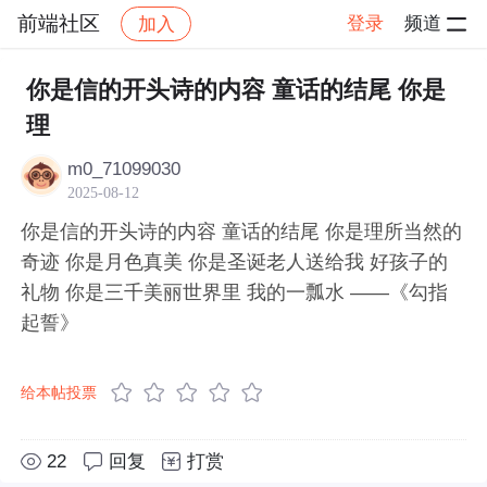
前端社区
登录
频道
加入
帖子详情
社区
前端社区
感慨
你是信的开头诗的内容 童话的结尾 你是
理
m0_71099030
2025-08-12
你是信的开头诗的内容 童话的结尾 你是理所当然的
奇迹 你是月色真美 你是圣诞老人送给我 好孩子的
礼物 你是三千美丽世界里 我的一瓢水 ——《勾指
起誓》
给本帖投票
22
回复
打赏