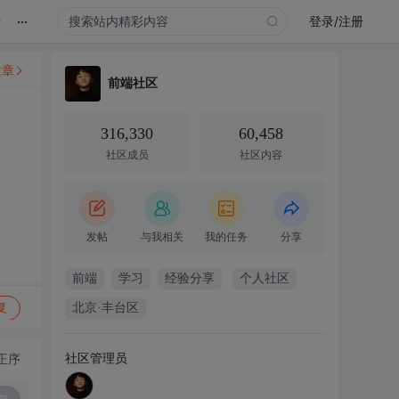
...
录
登录/注册
文章
前端社区
316,330
60,458
社区成员
社区内容
发帖
与我相关
我的任务
分享
前端
学习
经验分享
个人社区
复
北京·丰台区
社区管理员
正序