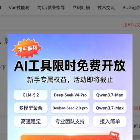
N
Vue技能树
简历/就业指导
立码吐槽
技术交流
BUG记
用AI写
，就觉得还能再坚持一下
一下
转发到动态
举报
写回
切换为时间