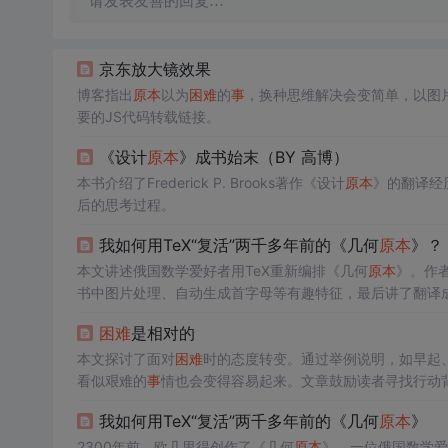
请发表友善的回复…
京东放大镜效果
博客指出
原本
以为
困难
的
事
，换种思维解决会变简单，以图片
要的JS代码转载链接。
《设计
原本
》成书始末（BY 高博）
本书介绍了Frederick P. Brooks著作《设计
原本
》的翻译经
后的思考过程。
我如何用TeX“复活”两千多年前的《几何
原本
》？
本文讲述俄国数学爱好者用TeX重新编排《几何
原本
》。作者
书中图片处理、自动生成首字母等有趣特征，最后讲了翻译成
困难
是相对的
本文探讨了面对
困难
时的态度转变。通过举例说明，如早起
看似艰难的
事
情也会变得容易起来。文章鼓励读者寻找行动
我如何用TeX“复活”两千多年前的《几何
原本
》
2300年前，欧几里得创作了《几何
原本
》，一位俄国数学爱