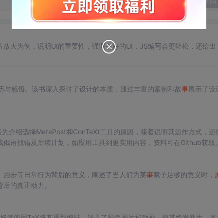
发表回
放大为例，说明UI的重要性，强调有好的UI，JS编写会更轻松，还给出
历与感悟。该书深入探讨了设计的本质，通过丰富的案例和故
事
展示了设
先介绍选择MetaPost和ConTeXt工具的原因，接着说明其运作方式，还
俄语找错及后续计划，如应用工具到更实用内容，资料可在Github获取
、跑步等日常行为背后的意义，阐述了当人们为某
事
赋予足够的意义时，
背后的真正动力。
好者使用TeX将其重新编排，加入了彩色图片和动画，使其焕发新生。本