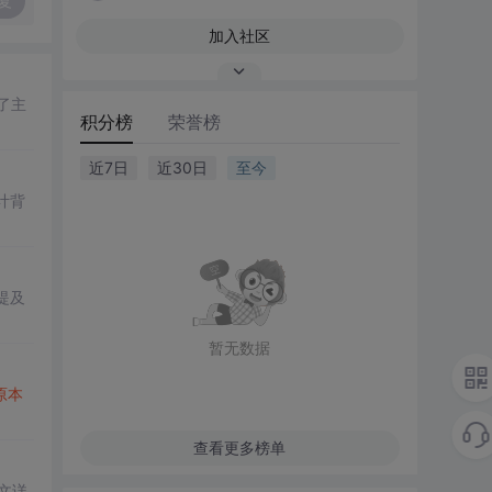
复
加入社区
了主
积分榜
荣誉榜
近7日
近30日
至今
计背
提及
。
暂无数据
原本
查看更多榜单
文详