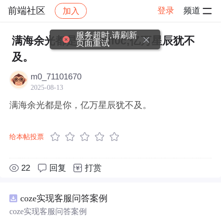
前端社区
登录
频道
加入
帖子详情
社区
前端社区
感慨
服务超时,请刷新
满海余光都是你&#xff0c;亿万星辰犹不
页面重试
及。
m0_71101670
2025-08-13
满海余光都是你，亿万星辰犹不及。
给本帖投票
22
回复
打赏
coze实现客服问答案例
coze实现客服问答案例