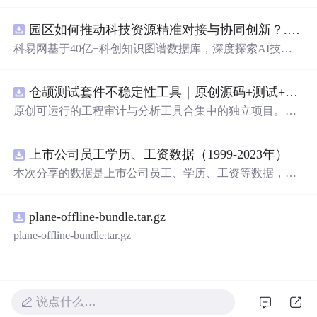
园区如何推动科技资源精准对接与协同创新？.docx
科易网基于40亿+科创知识图谱数据库，深度探索AI技术
在技术转移、成果转化、技术经纪、知识产权、产业创
新、科技招商等垂直领域的多样化应用场景，研究科技创
仓颉测试套件不稳定性工具｜原创源码+测试+离线报告
新领域的AI+数智化解决方案，推动科技创新与产业创新
智能化发展。
原创可运行的工程审计与分析工具合集中的独立项目。每
个压缩包包含完整 Node.js、HTML、CSS、JavaScript 源
码，内置合成示例、3 项自动化验收、离线 HTML/JSON/S
上市公司员工学历、工资数据（1999-2023年）
VG 报告、1080×720 运行效果图、README、运行说明、
MIT License 与原创授权声明。零第三方运行依赖，不包含
本次分享的数据是上市公司员工、学历、工资等数据，包
榜单产品源码、官方素材、论文、账号数据或未授权内
括员工性别、各学历水平人数，以及员工薪酬、高管年薪
容。适合 AI 工程、前端、运维和质量团队用于本地预检、
等，数据年份为1999-2023年，存在一定缺失，希望对大家
教学演示与二次开发。运行方法：Node.js 18+ 下执行 npm
plane-offline-bundle.tar.gz
有所帮助 一、数据介绍 数据名称：上市公司员工学历、工
test 与 npm run report，或启动静态服务器打开 index.html。
资数据 数据范围：A股上市公司 数据年份：1999-2023年
plane-offline-bundle.tar.gz
样本数量：66897条 数据来源：上市公司公告 二、指标说
明 年份 股票代码 股票简称 中文全称 行业名称 行业代码
省份 城市 区县 省份代码 城市代码 区县代码 首次上市年份
上市状态 员工人数 男性人数 女性人数 研究生及以上 本科
说点什么…
或大专 高中及以下 应付职工薪酬 支付给职工以及为职工