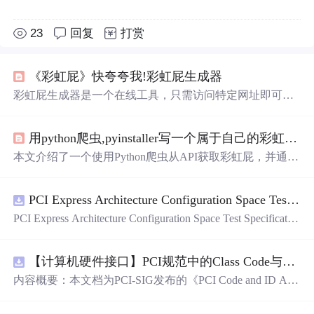
23
回复
打赏
《彩虹屁》快夸夸我!彩虹屁生成器
彩虹屁生成器是一个在线工具，只需访问特定网址即可获
取充满创意和甜蜜的赞美语句。这些彩虹屁涵盖了从浪漫
告白到日常夸奖的各种场景，为日常生活增添乐趣。
用python爬虫,pyinstaller写一个属于自己的彩虹屁生成器！（链接在文末自取）
本文介绍了一个使用Python爬虫从API获取彩虹屁，并通过
tkinter模块创建GUI的彩虹屁生成器。该程序经pyinstaller打
包后，可在无Python环境下运行。
PCI Express Architecture Configuration Space Test Specification Revision 5.0, Version 1.0 (CB).pdf
PCI Express Architecture Configuration Space Test Specificatio
n Revision 5.0, Version 1.0 (CB).pdf
【计算机硬件接口】PCI规范中的Class Code与Capability ID分配：设备功能分类及扩展能力标识系统设计
内容概要：本文档为PCI-SIG发布的《PCI Code and ID Assi
gnment Specification》版本1.4，发布于2013年8月，主要定
义了PCI设备的类代码（Class Codes）、能力标识（Capabil