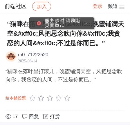
前端社区
登录
频道
加入
帖子详情
社区
前端社区
感慨
服务超时,请刷新
“猫咪在落叶里打滚儿&#xff0c;晚霞铺满天
页面重试
空&#xff0c;风把思念吹向你&#xff0c;我贪
恋的人间&#xff0c;不过是你而已。”
m0_71222520
2025-08-14
“猫咪在落叶里打滚儿，晚霞铺满天空，风把思念吹
向你，我贪恋的人间，不过是你而已。”
给本帖投票
17
回复
打赏