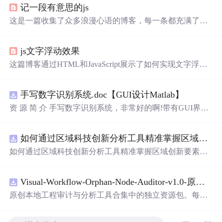
记一段有意思的js
这是一篇收集了众多浪漫心语的博客，每一条都充满了甜
蜜和温情，表达了作者对某人的深深喜爱。从星辰大海到
日常生活，从诗词歌赋到甜蜜日常，字
里
行间透露出对你
js文字浮动效果
的独特情感，仿佛每个瞬间都因你而闪耀。这些话语如同
繁星，照亮了平凡的日子，让人感受到爱的力量和美好。
这篇博客通过HTML和JavaScript展示了如何实现文字浮动
的效果。作者利用CSS设置元素的绝对定位，JavaScript则
用来随机生成文字的初始位置和透明度变化，营造出文字
手写数字识别系统.doc【GUI设计Matlab】
在页面上随机飘动的视觉效果。此外，文中还包含了对CS
S样式和JavaScript事件监听的运用，增加了互动性和趣味
资 源 简 介 手写数字识别系统，非常好的啊!带有GUI界
性。
面，使用方便! 详 情 说 明 用这个手写数字识别系统，你可
以轻松地识别手写数字。这个系统不仅功能强大，而且还
如何通过区域科技创新分析工具精准掌握区域创新要素分布与产业链融合现状？.docx
带有直观的图形用户界面（GUI），非常容易使用。你只
需要将手写数字输入系统，它将立即给出准确的识别结
如何通过区域科技创新分析工具精准掌握区域创新要素分
果。这个系统可以在各种场景中使用，无论是学校、工作
布与产业链融合现状？
还是日常生活，都能为你提供快速和准确的识别服务。它
是一个非常方便和实用的工具，你一定会喜欢它的！
Visual-Workflow-Orphan-Node-Auditor-v1.0-原创源码与文档.zip
原创本地工程审计与分析工具合集中的独立资源包。每个
ZIP包含完整源码、3项自动化测试、可复现合成示例、离
线HTML、JSON与SVG报告、1080×720真实运行效果图、