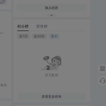
复
加入社区
积分榜
荣誉榜
用devc++表白_【理工大表白墙】19级倪yl，风吹起如花般破碎的流年，而你的笑容摇晃摇晃，成为我命途中最美的点缀...
近7日
近30日
至今
暂无数据
设备的
查看更多榜单