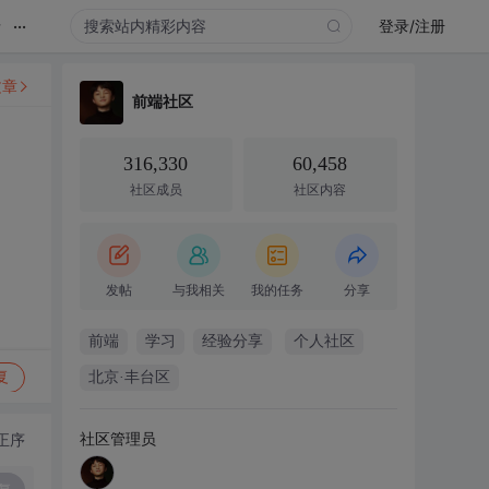
...
录
登录/注册
文章
前端社区
316,330
60,458
社区成员
社区内容
发帖
与我相关
我的任务
分享
前端
学习
经验分享
个人社区
复
北京·丰台区
社区管理员
正序