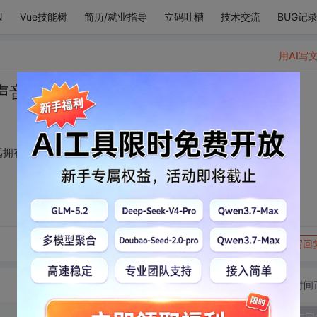
N
Vue技能树
简历/就业指导
立码吐槽
技术交流
BUG记
用AI写
声音，忍不住想要永远拥有你的微笑~
拥有你的微笑~
转发到动态
举报
写回
切换为时间