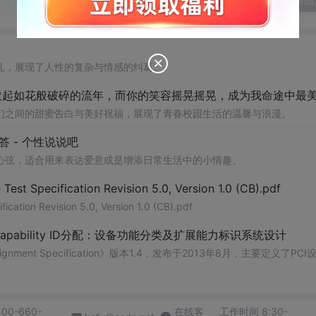
发表回
扎，展现了人性的复杂与情感的纠葛。
们之间的甜蜜告白与美好祝福，展现了青春校园生活的温馨与浪漫。
 - 个性说说吧
心弦，适合用来表达爱意或是增添日常生活中的小情趣。
Test Specification Revision 5.0, Version 1.0 (CB).pdf
ication Revision 5.0, Version 1.0 (CB).pdf
Capability ID分配：设备功能分类及扩展能力标识系统设计
signment Specification》版本1.4，发布于2013年8月，主要定义了PCI
400-660-
在线客
工作时间 8:30-