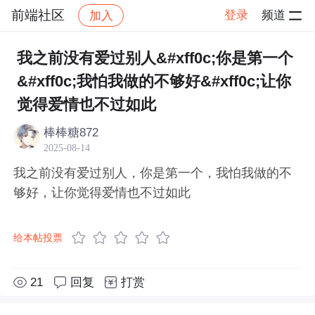
前端社区
登录
频道
加入
帖子详情
社区
前端社区
感慨
我之前没有爱过别人&#xff0c;你是第一个
&#xff0c;我怕我做的不够好&#xff0c;让你
觉得爱情也不过如此
棒棒糖872
2025-08-14
我之前没有爱过别人，你是第一个，我怕我做的不
够好，让你觉得爱情也不过如此
给本帖投票
21
回复
打赏