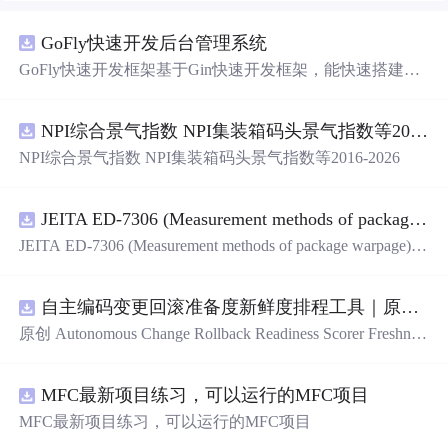
GoFly快速开发后台管理系统
GoFly快速开发框架基于Gin快速开发框架，能快速搭建应
用、框架底层完善、丰富代码仓插件、快速开发数据大
屏、物联网平台、OA流程审批、工作流引擎、商城、微信
NPI综合景气指数 NPI集装箱码头景气指数等2016-2026
管理后台等。api文档管理并一键生
成
api接口代码，一键生
成
CRUD前后端代码丰富组件，基于 Gin和 Vue3的Arco D
NPI综合景气指数 NPI集装箱码头景气指数等2016-2026
esign的快速后台开发框架，基于JWT接口验证和Auth验证
的权限管理系统,附件管理系统，天生支持saas架构。本着
大道至简思想，接口单层设计，开发简单，极易上手、代
JEITA ED-7306 (Measurement methods of package warpage).pdf
码可读性和可维护性好、得益于Go优秀性能框架性能和并
JEITA ED-7306 (Measurement methods of package warpage).p
发都很优秀、需要硬件资源很小。
df
自主编码变更回滚准备度新鲜度排程工具｜原创源码+测试+离线报告
原创 Autonomous Change Rollback Readiness Scorer Freshnes
s Schedule 工具：围绕“根据提交边界、迁移影响、测试覆
盖、特性开关、备份和人工接管入口评估自主变更回滚准
MFC最新项目练习，可以运行的MFC项目
备度”的结果，按风险、变化速度、证据有效期和负责人安
排周期复核；本地网页、JSON/HTML/SVG报告、测试与
MFC最新项目练习，可以运行的MFC项目
示例。压缩包包含完整源码、3项自动化测试、可复现示