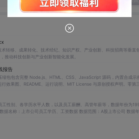
发表回
x
在技术转移、成果转化、技术经纪、知识产权、产业创新、科技招商等垂直
案，推动科技创新与产业创新智能化发展。
线报告
完整 Node.js、HTML、CSS、JavaScript 源码，内置合成示
0 运行效果图、README、运行说明、MIT License 与原创授权声明。零第
或未授权内容。适合 AI 工程、前端、运维和质量团队用于本地预检、
npm run report，或启动静态服务器打开 index.html。
工性别、各学历水平人数，以及员工薪酬、高管年薪等，数据年份为1999
态 员工人数 男性人数 女性人数 研究生及以上 本科或大专 高中及以下 应
高年薪总额 董监高总人数 董监高平均年薪