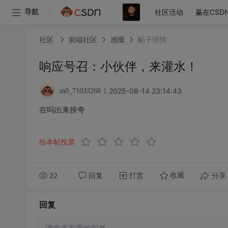
社区活动
赢在CSD
导航
社区
前端社区
感慨
帖子详情
响应号召：小伙伴，来灌水！
2025-08-14 23:14:43
m0_71033268
在吗出来挨夸
给本帖投票
22
回复
打赏
分享
收藏
回复