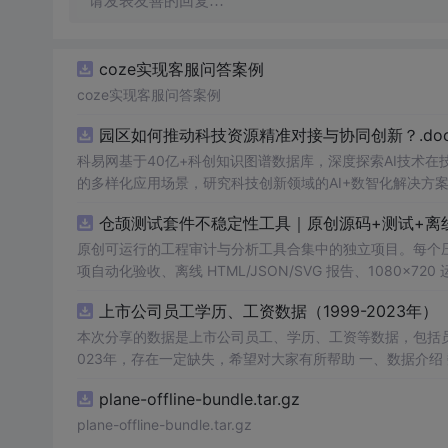
请发表友善的回复…
coze实现客服问答案例
coze实现客服问答案例
园区如何推动科技资源精准对接与协同创新？.doc
科易网基于40亿+科创知识图谱数据库，深度探索AI技术
的多样化应用场景，研究科技创新领域的AI+数智化解决方
仓颉测试套件不稳定性工具｜原创源码+测试+离
原创可运行的工程审计与分析工具合集中的独立项目。每个压缩包包含
项自动化验收、离线 HTML/JSON/SVG 报告、1080×72
运行依赖，不包含榜单产品源码、官方素材、论文、账号数据
上市公司员工学历、工资数据（1999-2023年）
示与二次开发。运行方法：Node.js 18+ 下执行 npm test 与 
本次分享的数据是上市公司员工、学历、工资等数据，包括员
023年，存在一定缺失，希望对大家有所帮助 一、数据介绍 数据名称：上市公司员工学历、工资数据 数据范围：A股上市公司 数据年份：
1999-2023年 样本数量：66897条 数据来源：上市公司公告 二、指标说明 年份 股票代码 股票简称 中文全称 行业名称 行业代码 省份 城
plane-offline-bundle.tar.gz
市 区县 省份代码 城市代码 区县代码 首次上市年份 上市状
薪酬 支付给职工以及为职工支付的现金 员工薪酬水平 董监
plane-offline-bundle.tar.gz