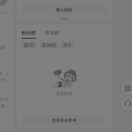
复
加入社区
积分榜
荣誉榜
近7日
近30日
至今
领域
例、3
三方
教学演
暂无数据
-2
付职工
查看更多榜单