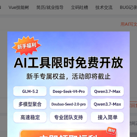
N
Vue技能树
简历/就业指导
立码吐槽
技术交流
BUG记
用AI写
转发到动态
举报
写回
切换为时间