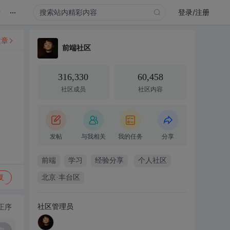
...
录
登录/注册
文章
前端社区
316,330
60,458
社区成员
社区内容
发帖
与我相关
我的任务
分享
前端
学习
经验分享
个人社区
复
北京·丰台区
社区管理员
正序