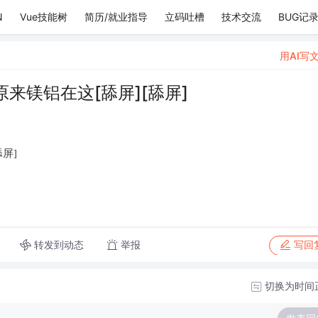
N
Vue技能树
简历/就业指导
立码吐槽
技术交流
BUG记
用AI写
来镁铝在这[舔屏][舔屏]
屏]
转发到动态
举报
写回
切换为时间