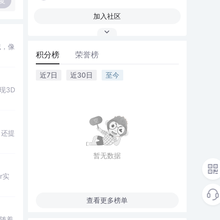
复
加入社区
域，像
积分榜
荣誉榜
近7日
近30日
至今
现3D
，还提
暂无数据
r实
查看更多榜单
随着