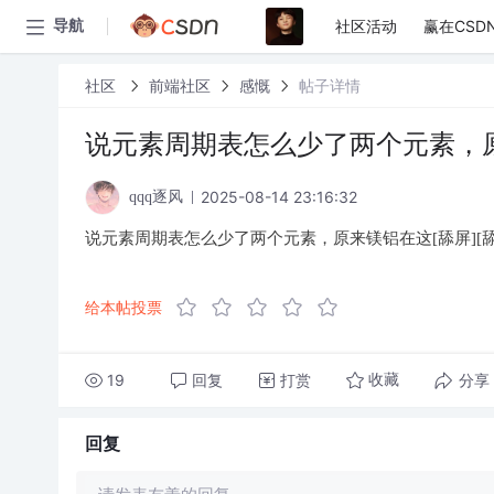
社区活动
赢在CSD
导航
社区
前端社区
感慨
帖子详情
说元素周期表怎么少了两个元素，原
2025-08-14 23:16:32
qqq逐风
说元素周期表怎么少了两个元素，原来镁铝在这[舔屏][舔
给本帖投票
19
回复
打赏
分享
收藏
回复