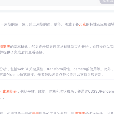
发表回
第一周期的氢、氦，第二周期的锂、铍等。阐述了各
元素
的特性及应用领
周期表
的基本概念，然后逐步指导读者从创建新页面开始，如何操作以实
库，并提供了完成后的查看链接。
，包括webGL关键属性、transform属性、camera的使用等。此外
言墙的demo预览链接。作者鼓励读者点赞和关注以支持后续更新。
元素
周期表
，包括平铺、螺旋、网格和球状布局，并通过CSS3DRendere
。,
历程，包括其作为理解
元素
性质的工具的起源、对
周期表
的多次改进、以及