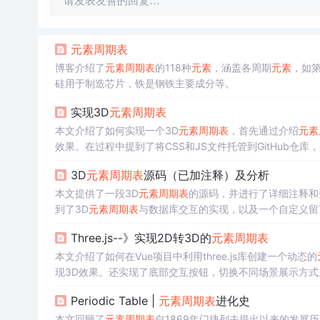
请发表友善的回复…
元素
周期表
博客介绍了
元素
周期表
的118种
元素
，涵盖各周期
元素
，如
硅用于制造芯片，铁是钢铁主要成分等。
实现3D
元素
周期表
本文介绍了如何实现一个3D
元素
周期表
，首先通过介绍
元素
效果。在过程中提到了将CSS和JS文件托管到GitHub仓
3D
元素
周期表
源码（已加注释）及分析
本文提供了一段3D
元素
周期表
的源码，并进行了详细注释和分析
到了3D
元素
周期表
与数据库交互的实现，以及一个自定义留
Three.js--》实现2D转3D的
元素
周期表
本文介绍了如何在Vue项目中利用three.js库创建一个动态的
现3D效果。还实现了底部交互按钮，切换不同场景展示方式
Periodic Table |
元素
周期表
进化史
本文回顾了
元素
周期表
自1869年门捷列夫提出以来的发展