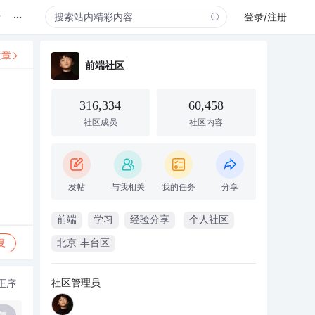
...
录
登录/注册
文章
前端社区
316,334
60,458
社区成员
社区内容
发帖
与我相关
我的任务
分享
前端
学习
经验分享
个人社区
复
北京·丰台区
社区管理员
正序