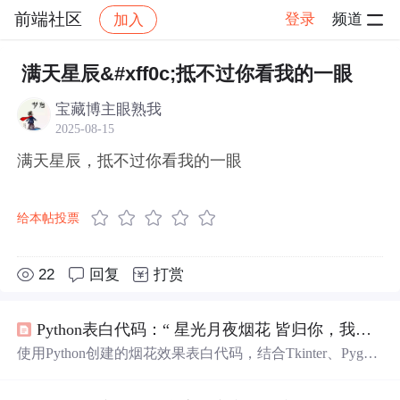
前端社区
登录
频道
加入
帖子详情
社区
前端社区
感慨
满天星辰&#xff0c;抵不过你看我的一眼
宝藏博主眼熟我
2025-08-15
满天星辰，抵不过你看我的一眼
给本帖投票
22
回复
打赏
Python表白代码：“ 星光月夜烟花 皆归你，我也归你”
使用Python创建的烟花效果表白代码，结合Tkinter、Pygam
e和Pillow库，展示多组烟花文案和随机效果，打造
满天
星
辰
、三生烟火、十里长街、
一眼
万年的浪漫氛围。同时还