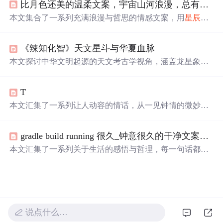
比月色还美的温柔文案，宇宙山河浪漫，总有你值得期待的
分享了Turtle绘制的玫瑰作品，为表白增添更多创意。
本文集合了一系列充满浪漫与哲思的情感文案，用
星辰
大
海比喻爱情与生活，探讨了人与人之间的深情与宇宙万物
的美好联系。
《辣知化智》天文星斗与华夏血脉
本文探讨中华文明起源的天文考古学视角，涵盖龙星象、
七夕天文学依据、“中”字立表测影本源、濮阳龙虎墓与北
斗星图、苏秉琦“
满天
星斗”多元文明模型，以及《黄帝内
T
经》所载医道传承与古代认知体系。核心论点为：早期华
夏文明高度依赖天文观测构建时空秩序，文明源头非单一
本文汇集了一系列让人动容的情话，从一见钟情的微妙到
起源而是多中心并存，且知识传承具有仪式性、口传心授
日久生情的沉淀，每一句话都承载着深深的情感。这里有
与宇宙观基础。所有论述均基于考古实证与古文字、天文
对爱情细腻的描绘，也有对爱人深情的告白，每一段文字
学交叉分析。
gradle build running 很久_钟意很久的干净文案语录
都能触动人心。
本文汇集了一系列关于生活的感悟与哲理，每一句话都是
对日常琐碎的深刻反思，旨在引导读者更好地理解生活的
真谛，学会如何面对情绪的波动，如何处理人际关系，以
及如何寻找生活中的小确幸。
说点什么…