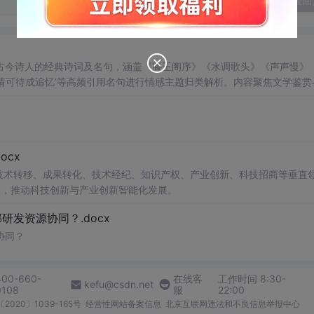
发表回
古今诗人的经典诗词及名句，涵盖《滕王阁序》《水调歌头》《声声慢》
‘此情可待成追忆’等高频引用名句进行情感主题归类解析。内容聚焦文学鉴赏
信息技术无关但文化传承价值显著的文本特征。
cx
在技术转移、成果转化、技术经纪、知识产权、产业创新、科技招商等垂直
案，推动科技创新与产业创新智能化发展。
发资源协同？.docx
协同？
400-660-
在线客
工作时间 8:30-
kefu@csdn.net
0108
服
22:00
2020〕1039-165号
经营性网站备案信息
北京互联网违法和不良信息举报中心