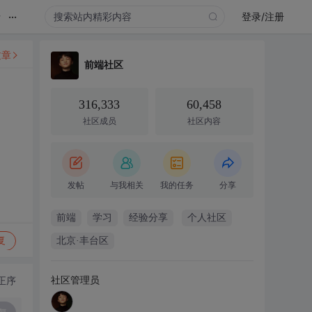
...
录
登录/注册
文章
前端社区
316,333
60,458
社区成员
社区内容
发帖
与我相关
我的任务
分享
前端
学习
经验分享
个人社区
复
北京·丰台区
社区管理员
正序