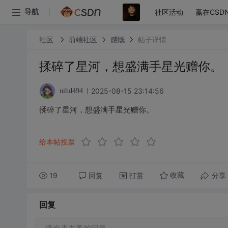
社区活动
赢在CSD
导航
社区
前端社区
感慨
帖子详情
揉碎了星河，想盛满手星光赠你。
2025-08-15 23:14:56
nihd494
揉碎了星河，想盛满手星光赠你。
给本帖投票
19
回复
打赏
分享
收藏
回复