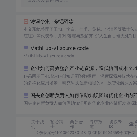
请发表友善的回复…
诗词小集 · 杂记碎念
本文系统整理了王勃、李白、杜甫、苏轼、李清照等数十位
江红》等代表作，并对‘落霞与孤鹜齐飞’‘人生自古谁无死’
文表达，突出诗词在情感凝练、意象营造和哲理升华方面的
MathHub-v1 source code
MathHub-v1 source code
企业如何高效整合产业链资源，降低协同成本？.do
科易网基于40亿+科创知识图谱数据库，深度探索AI技术
的多样化应用场景，研究科技创新领域的AI+数智化解决方
国央企创新负责人如何借助知识图谱优化企业内部研
国央企创新负责人如何借助知识图谱优化企业内部研发资源
关于我
招贤纳
商务合
寻求报
协议专
们
士
作
道
区
公安备案号11010502030143
京ICP备19004658号
京网文〔