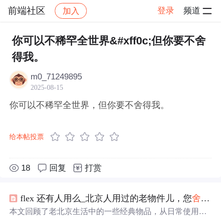
前端社区
登录
频道
加入
帖子详情
社区
前端社区
感慨
你可以不稀罕全世界&#xff0c;但你要不舍
得我。
m0_71249895
2025-08-15
你可以不稀罕全世界，但你要不舍得我。
给本帖投票
18
回复
打赏
flex 还有人用么_北京人用过的老物件儿，您
舍得
扔
本文回顾了老北京生活中的一些经典物品，从日常使用的