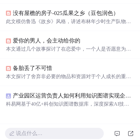
搪瓷缸子到具有特殊意义的小人书，展现了过去时代的特
色与情怀。
没有屋檐的房子-025瓜果之乡（豆包润色）
此文模仿鲁迅《故乡》风格，讲述布林年少时生产队物资
分发情况。布林姥姥家在临县，水源少但庄稼种类多，秋
天是瓜果盛宴。生产队会分瓜，布林尝遍各种瓜，还能吃
爱你的男人，会主动给你的
到姥姥家产出的多种油，而这些在布林老家是
稀罕
物，体
现地理环境对作物种植的影响。
本文通过几个故事探讨了在恋爱中，一个人是否愿意为另
一半花钱作为衡量真爱的标准之一。文中提到，真心爱你
的人恨不得把
全世界
都给你，并认为给爱人花钱是发自内
备胎丢了不可惜
心的愿望。
本文探讨了舍弃非必要的物品和资源对于个人成长的重要
性。通过具体事例，作者阐述了果断舍弃对提升效率和专
注度的作用。同时，文章引用苹果故事和历史典故，强调
产业园区运营负责人如何利用知识图谱实现企业精准对接与协同？.docx
舍弃‘鸡肋’对追求更高价值目标的意义。最后，作者提出
通过对比不同层次人群的行为，指出舍弃‘备胎’是进步的
科易网基于40亿+科创知识图谱数据库，深度探索AI技术
关键，进一步强调了勇于放手对于个人发展的重要性。
在技术转移、成果转化、技术经纪、知识产权、产业创
新、科技招商等垂直领域的多样化应用场景，研究科技创
新领域的AI+数智化解决方案，推动科技创新与产业创新
智能化发展。
说点什么…