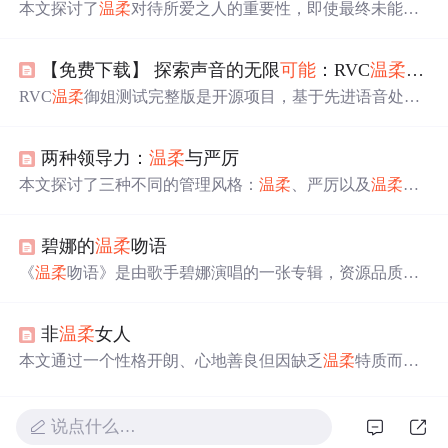
本文探讨了
温柔
对待所爱之人的重要性，即使最终未能在
一起，也能留下美好的回忆。通过一个数学比喻，阐述了
找到灵魂伴侣的几率虽小，但
温柔
与主动的态度能够增加
【免费下载】 探索声音的无限
可能
：RVC
温柔
御姐
遇见的
可能
性。
RVC
温柔
御姐测试完整版是开源项目，基于先进语音处理
算法，能实时将声音转换为
温柔
成熟女性音色。该项目具
有实时转换、高保真音色、易使用、开源共享等特点，可
两种领导力：
温柔
与严厉
用于语音处理、游戏配音、有声书制作等领域，为创作者
提供新
可能
。
本文探讨了三种不同的管理风格：
温柔
、严厉以及
温柔
与
严厉并存，并引用了刘华、海豹王、巴菲特、巴顿和马云
的观点，强调在VUCA时代下，正确的思维框架对于个人
碧娜的
温柔
吻语
和组织的重要性。
《
温柔
吻语》是由歌手碧娜演唱的一张专辑，资源品质为3
20K/MP3。该专辑收录了包括《再回到从前》、《爱似神
仙》等12首歌曲。碧娜以其
温柔
的音色和细腻的情感演
非
温柔
女人
绎，为听众营造了一个舒适轻松的音乐氛围。
本文通过一个性格开朗、心地善良但因缺乏
温柔
特质而未
找到合适伴侣的女性案例，探讨了男性普遍偏爱
温柔
女性
的心理现象。文章指出，在很多情况下，展现出
温柔
的一
面能够帮助女性更好地吸引异性。
说点什么…