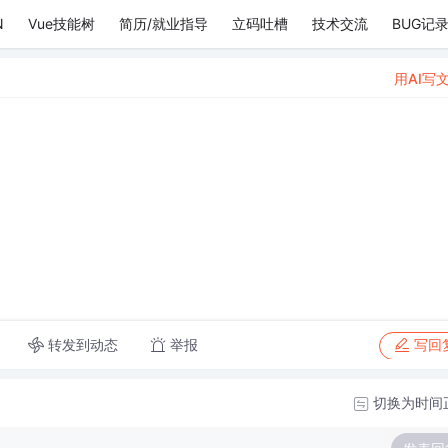
N
Vue技能树
简历/就业指导
立码吐槽
技术交流
BUG记
用AI写
转发到动态
举报
写回
切换为时间