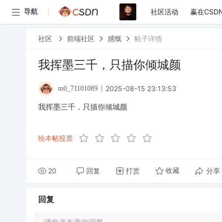
社区活动
赢在CSD
导航
社区
前端社区
感慨
帖子详情
我挥墨三千，只描你倾城颜
2025-08-15 23:13:53
m0_71101089
我挥墨三千，只描你倾城颜
给本帖投票
20
回复
打赏
分享
收藏
回复