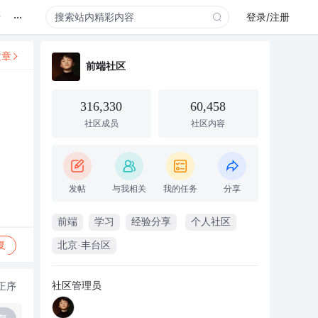
...
录
登录/注册
文章
前端社区
316,330
60,458
社区成员
社区内容
发帖
与我相关
我的任务
分享
前端
学习
经验分享
个人社区
复
北京·丰台区
社区管理员
正序