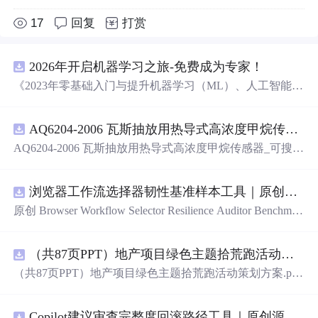
17
回复
打赏
2026年开启机器学习之旅-免费成为专家！
《2023年零基础入门与提升机器学习（ML）、人工智能
（AI）的全指南，涵盖最新动态与前沿技术！》
AQ6204-2006 瓦斯抽放用热导式高浓度甲烷传感器-可搜索.pdf
AQ6204-2006 瓦斯抽放用热导式高浓度甲烷传感器_可搜
索.pdf
浏览器工作流选择器韧性基准样本工具｜原创源码+测试+离线报告
原创 Browser Workflow Selector Resilience Auditor Benchmar
k Baseline 工具：围绕“用文本、角色、标签、测试标识与
结构变化样本评估重复网页流程选择器的稳定性”的结果，
（共87页PPT）地产项目绿色主题拾荒跑活动策划方案.pptx
建立固定样本、权重和验收区间，比较不同批次的准确
率、覆盖率与效率；本地网页、JSON/HTML/SVG报告、
（共87页PPT）地产项目绿色主题拾荒跑活动策划方案.ppt
测试与示例。压缩包包含完整源码、3项自动化测试、可复
x
现示例、HTML/JSON/SVG离线报告、1080×720运行效果
图、README、运行说明、MIT License及原创授权声明。
Copilot建议审查完整度回滚路径工具｜原创源码+测试+离线报告