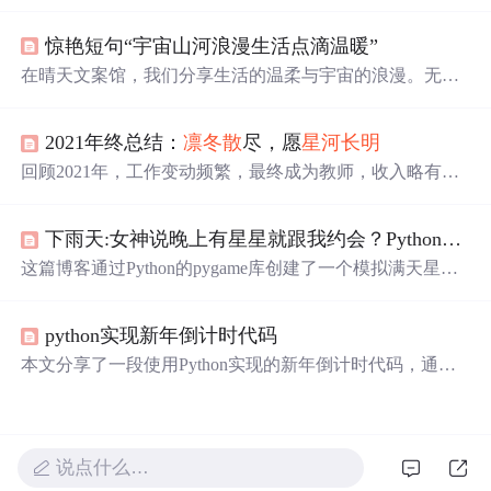
的美丽场景，利用turtle库创建出视觉效果。代码简洁易
懂，适合初学者。同时，文章还分享了与星空、月亮相关
惊艳短句“宇宙山河浪漫生活点滴温暖”
的诗意句子，增添艺术气息。
在晴天文案馆，我们分享生活的温柔与宇宙的浪漫。无论
是难过时的一块糖，还是睡前的原谅与醒来后的新生，都
让生活充满意义。
遇见
的天意，拥有的幸运，都是生活赐
2021年终总结：
凛冬散
尽，愿
星河
长明
予的礼物。
回顾2021年，工作变动频繁，最终成为教师，收入略有增
长但未达预期。家庭陪伴减少，健康目标未达成，财务投
资失利，个人学习与提升部分目标实现，阅读量和博客访
下雨天:女神说晚上有星星就跟我约会？Python带你绘制满天
问量有所提升。2022年的计划聚焦家庭、工作和个人成
长，期望在新的一年里实现更多目标。
这篇博客通过Python的pygame库创建了一个模拟满天星闪
烁并移动的效果，带领读者体验一场视觉上的星空盛宴。
代码中详细展示了如何设置窗口、绘制星星并实现它们的
python实现新年倒计时代码
动态移动，为编程爱好者提供了一次浪漫与技术的完美结
合。
本文分享了一段使用Python实现的新年倒计时代码，通过
实时计算距离指定春节日期的剩余时间，包括天数、小时
数、分钟数和秒数，展示了如何操作日期和时间。代码还
包含了节日祝福语，增添了节日气氛。
说点什么…