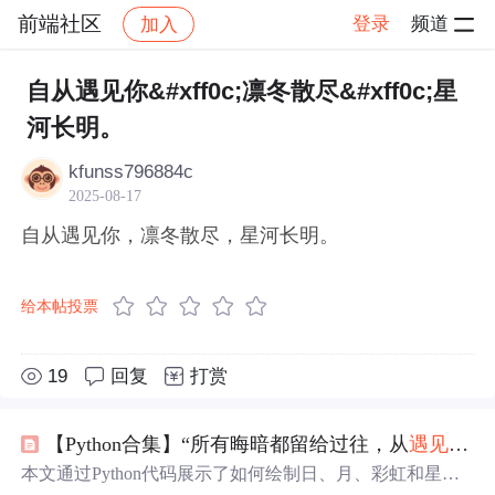
前端社区
登录
频道
加入
帖子详情
社区
前端社区
感慨
自从遇见你&#xff0c;凛冬散尽&#xff0c;星
河长明。
kfunss796884c
2025-08-17
自从遇见你，凛冬散尽，星河长明。
给本帖投票
19
回复
打赏
【Python合集】“所有晦暗都留给过往，从
遇见
你开
本文通过Python代码展示了如何绘制日、月、彩虹和星光