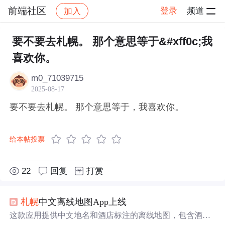
前端社区
登录
频道
加入
帖子详情
社区
前端社区
感慨
要不要去札幌。 那个意思等于&#xff0c;我
喜欢你。
m0_71039715
2025-08-17
要不要去札幌。 那个意思等于，我喜欢你。
给本帖投票
22
回复
打赏
札幌
中文离线地图App上线
这款应用提供中文地名和酒店标注的离线地图，包含酒店