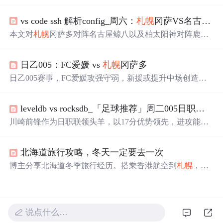
中文描述、重要地点标注等功能，适用于去
札幌
旅游。支
持离线环境使用，包括酒店查询和信息展示。
vs code ssh 解析config_周六：
札幌
冈萨VS名古屋鲸；柏太阳神VS鹿岛鹿角
本文对
札幌
冈萨多对阵名古屋鲸八以及柏太阳神对阵鹿岛
鹿角的比赛进行了预测分析。
札幌
冈萨多虽然近期状态不
佳，但进攻实力强劲；名古屋鲸八则状态正佳，有望继续
日乙005：FC爱媛 vs
札幌
冈萨多
取胜。柏太阳神攻守兼备，面对鹿岛鹿角有望保持不败。
日乙005赛事，FC爱媛攻强守弱，新援或提升中场创造
力，锋线效率不错但防守漏洞大；
札幌
冈萨多上轮换阵效
果好，进攻渐入佳境但防守有隐患。两队本赛季防守数据
leveldb vs rocksdb_「足球推荐」周二005日职前瞻：川崎前锋VS
靠后，均开放式打法，此役总进球数值得期待。
川崎前锋作为日职联领头羊，以17分优势领先，进攻能力
惊人，共打进70粒进球。
札幌
冈萨多表现欠佳，客场败率
高达58%。历史交锋中，川崎前锋对
札幌
冈萨多保持不
北海道旅行攻略，冬天一定要去一次
败，本轮主场有望大胜。
博主分享北海道冬季旅行经历。搭乘香港航空到
札幌
，体
验商务舱服务。游览小樽，打卡《情书》取景地；参加道
东三湖一日游，看丹顶鹤、摩周湖和阿寒湖；前往富良
野，寻找《北国之恋》痕迹。全程感受北国风光，收获满
满。
说点什么…