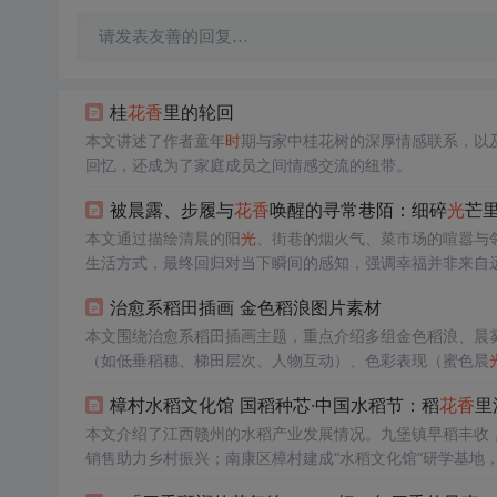
请发表友善的回复…
桂
花香
里的轮回
本文讲述了作者童年
时
期与家中桂花树的深厚情感联系，以
回忆，还成为了家庭成员之间情感交流的纽带。
被晨露、步履与
花香
唤醒的寻常巷陌：细碎
光
芒
本文通过描绘清晨的阳
光
、街巷的烟火气、菜市场的喧嚣与
生活方式，最终回归对当下瞬间的感知，强调幸福并非来自
治愈系稻田插画 金色稻浪图片素材
本文围绕治愈系稻田插画主题，重点介绍多组金色稻浪、晨
（如低垂稻穗、梯田层次、人物互动）、色彩表现（蜜色晨
壁纸、桌面背景、旅游宣传和自然主题设计中的实用价值。
樟村水稻文化馆 国稻种芯·中国水稻节：稻
花香
里
本文介绍了江西赣州的水稻产业发展情况。九堡镇早稻丰收
销售助力乡村振兴；南康区樟村建成“水稻文化馆”研学基地