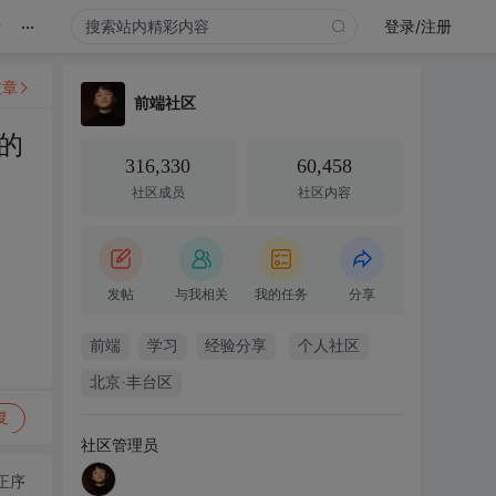
...
录
登录/注册
文章
前端社区
的
316,330
60,458
社区成员
社区内容
发帖
与我相关
我的任务
分享
前端
学习
经验分享
个人社区
北京·丰台区
复
社区管理员
正序