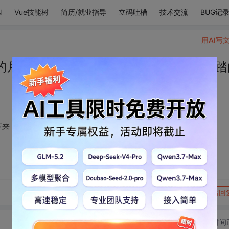
N
Vue技能树
简历/就业指导
立码吐槽
技术交流
BUG记
用AI写
的月亮都沉甸甸落了下来，化作你来时所踏
下来，化作你来时所踏的光
转发到动态
举报
写回
切换为时间