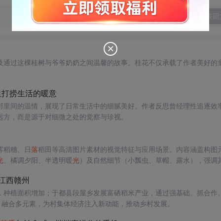
发表回
及通过这棵桂树与爷爷奶奶之间温馨的故事。桂花不仅承载了作者美好的
里打捞生活的暖意
邻里间的温情，展现了日常生活中的细腻美好。作者反思曾经理性追逐效
远方，而是源于对细微之处的觉察与珍视。
雾稻穗、日
落
稻田等高清图片素材的视觉特征与应用场景。内容涵盖构图
光
、橘调夕阳、半透明暖
光
）及自然细节（小瓢虫、草帽、露水），强调
江西赣州
，种植面积增加；于都县段屋乡发展富硒稻米产业，通过强基础、抓合作
，融合多元素，为村集体经济注入新动能，推动乡村发展。