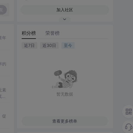
复
加入社区
积分榜
荣誉榜
童年
近7日
近30日
至今
率的
元素
暂无数据
其在
、促
查看更多榜单