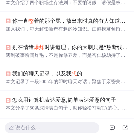
本文介绍了四个职场生存法则：不要怕请假，请假是权
利，应合理休息；工作量太重，要及时与领导沟通；受委
屈别
憋
着，要合理表达感受和立场；有矛盾直接说，注意
你一直
憋
着的那个屁，放出来时真的有人知道吗？我先告诉你
方式方法。适度表达、请假和拒绝，才能成为职场聪明
人。
加入我们，每天解锁新奇有趣的冷知识。由超模君领衔，
恐恐恐编剧，杨羊羊插画，带你进入一个充满乐趣的知识
世界。关注“
爆炸
吧知识”，让你的知识储备与众不同。
别在情绪
爆炸
时讲道理，你的大脑只是“热断线”了
遇到破事瞬间炸毛，不是你修养差，而是杏仁核劫持了大
脑，导致理性“热断线”。千万别去疯狂运动发泄，那只会
火上浇油。别跟发热的系统讲道理，而是要通过感官着陆
我们的聊天记录，以及我
想
的
（冷水/视觉刺激）和长呼气，强制降温重启。
本文记录了一段2005年的即时聊天对话，聚焦于亲密关系
中的沟通失效、情绪压抑与认知错位。双方表现出表达意
愿弱化、需求未被响应、行为承诺不一致等典型互动问
怎么用计算机表达爱意,简单表达爱意的句子
题，并触及情感耗竭、自我边界意识觉醒及关系本质的哲
学反思。内容涉及情绪管理、人际反馈机制、依恋表达方
本文分享了50条深情表白句子，助你轻松打动TA的心。从
式等心理学相关要素，属人际关系分析范畴。
甜蜜的比喻到真挚的承诺，无论是初次告白还是加深感
情，都有适用的表达。无论你是
想
浪漫求婚，还是日常小
确幸，这里都有灵感。
说点什么…