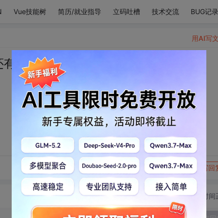
N
Vue技能树
简历/就业指导
立码吐槽
技术交流
BUG记
用AI写
还有98词的想你
转发到动态
举报
写回
切换为时间