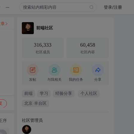
...
录
登录/注册
文章
前端社区
316,333
60,458
社区成员
社区内容
发帖
与我相关
我的任务
分享
前端
学习
经验分享
个人社区
复
北京·丰台区
社区管理员
正序