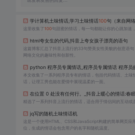
请发表友善的回复…
学计算机土味情话,学习土味情话
100
句（来自网
这里收集了
100
句甜蜜的情话，每一句都能让你的心跳加速
html夸女生的代码,抖音上夸女孩子漂亮的语句
这篇博客汇总了抖音上流行的33句赞美女性美貌的创意语
网络文化的趣味性和创新性。
python 程序员专属情话_程序员专属情话 程序
本文收集了一系列程序员专有的情话，包括代码情话、土味
话，让理工男也能在爱情中展现温柔的一面。
在位置 0 处没有任何行。_抖音上暖心的情话:
精选了一系列抖音上流行的情话，适合用于情侣间的互动或
jq写的随机土味情话机
这是一个使用HTML、CSS和JavaScript构建的简
位，生成的情话会包含用户的名字和随机温度。